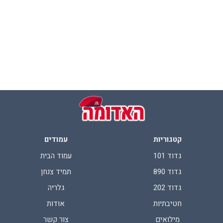
יעקב אדרי – רס"ר גדוד 890 בין השנים 1989-1995
טירון במחזור מאי 1981 בגדוד 890. בפתח בית הוריו בעכו עם אמו רחל