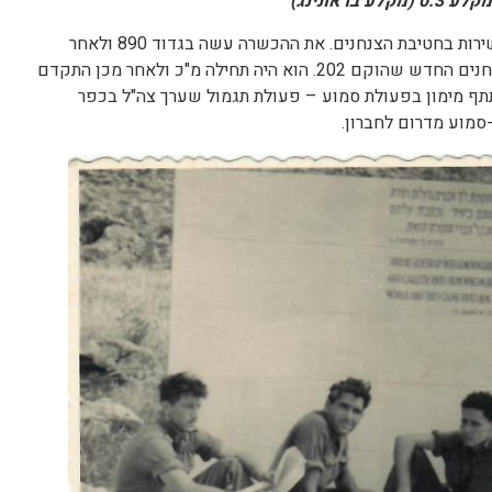
בראונינג)
בפברואר 1961 התגייס מימון ז"ל לשירות בחטיבת הצנחנים. את ההכשרה עשה בגדוד 890 ולאחר
שעשה קורס מ"כים עבר לגדוד הצנחנים החדש שהוקם 202. הוא היה תחילה מ"כ ולאחר מכן התקדם
מל ורס"פ. בשנת 1966 השתתף מימון בפעולת סמוע – פעולת תגמול שערך צה"ל בכפר
-סמוע מדרום לחברון.