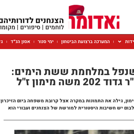
הצנחנים לדורותיהם
לוחמים | סיפורים | מקומו
ידות
המערכה ברצועת הביטחון
ימי סנור
אסון הנ״ד
גל
 שנפל במלחמת ששת הימים:
התמונות של רס"ר גדוד 202 משה מימון ז"ל
ימון, גילה את התמונות במקרה אצל קרובת משפחה ביום הזיכרון
בום יש חשיבות היסטורית למורשת של הצנחנים ועבורי הוא