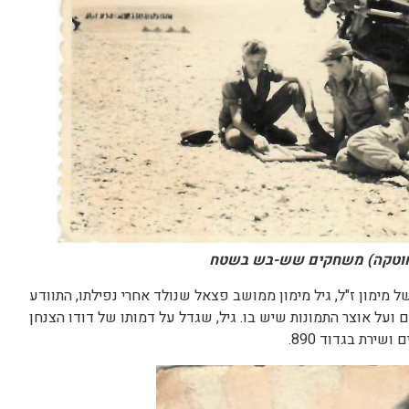
פיחוטקה) משחקים שש-בש בשטח
ן האחרון, 2024, אחיינו של מימון ז"ל, גיל מימון ממושב פצאל שנולד אחרי נפילתו, התוודע
 ועל אוצר התמונות שיש בו. גיל, שגדל על דמותו של דודו הצנחן
שירת בגדוד 890.