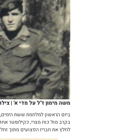
משה מימון ז"ל על מדי א' | ציל
ביום הראשון למלחמת ששת הימים, ב-5 ביוני 1967, נפל 
בקרב מול כוח מצרי, כקילומטר אחד 
לחלץ את חבריו הפצועים מתוך זחל