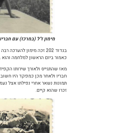
מימון ז"ל (במרכז) עם חבריו
בגדוד 202 זכה מימון להער
כאמור ביום הראשון למלחמה והוא בן 4
מאז שהתגייס ולאורך שירותו הקפיד
חבריו ולאחר מכן כמפקד היו חשובו
תמונות נשאר אחרי נפילתו אצל נעמי
זכרו שהוא קיים.