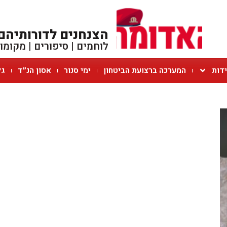
הצנחנים לדורותיהם
לוחמים | סיפורים | מקומו
ידות
המערכה ברצועת הביטחון
ימי סנור
אסון הנ״ד
גל