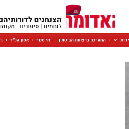
הצנחנים לדורותיהם
לוחמים | סיפורים | מקומו
ידות
המערכה ברצועת הביטחון
ימי סנור
אסון הנ״ד
גל