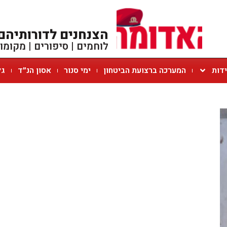
הצנחנים לדורותיהם
לוחמים | סיפורים | מקומו
ידות
המערכה ברצועת הביטחון
ימי סנור
אסון הנ״ד
גל