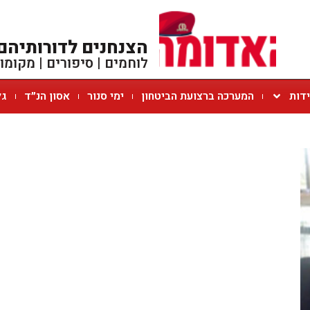
הצנחנים לדורותיהם
לוחמים | סיפורים | מקומו
ידות
המערכה ברצועת הביטחון
ימי סנור
אסון הנ״ד
גל