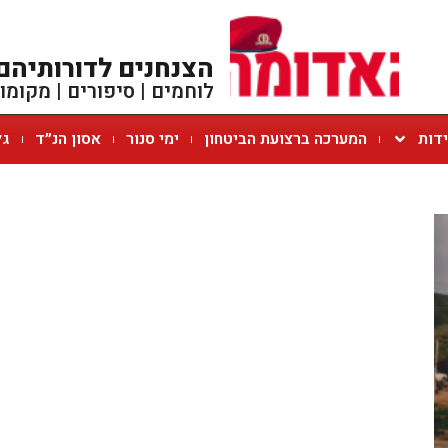
הצנחנים לדורותיהם
לוחמים | סיפורים | מקומו
ידות
המערכה ברצועת הביטחון
ימי סנור
אסון הנ״ד
גל