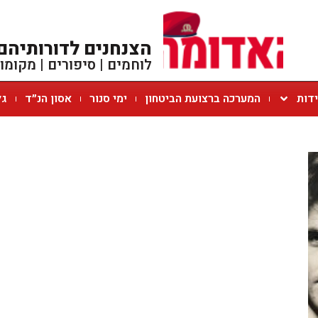
הצנחנים לדורותיהם
לוחמים | סיפורים | מקומו
ידות
המערכה ברצועת הביטחון
ימי סנור
אסון הנ״ד
גל