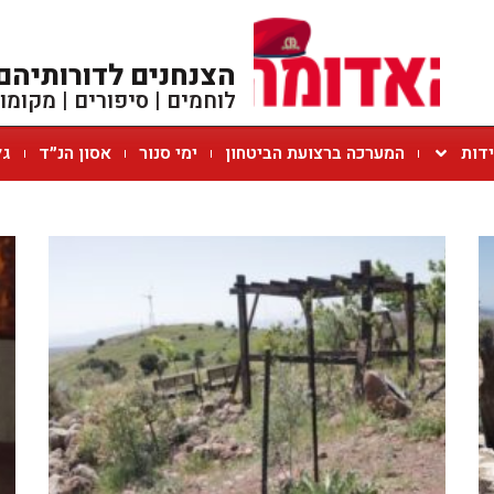
הצנחנים לדורותיהם
לוחמים | סיפורים | מקומו
ידות
המערכה ברצועת הביטחון
ימי סנור
אסון הנ״ד
גל