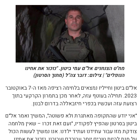
מח"ט הצנחנים אל"ם עמי ביטון. "נזכור את אחינו
הנופלים" | צילום: דובר צה"ל (מתוך הסרטון)
אל"ם ביטון וחייליו נמצאים בלחימה רציפה מאז ה-7 באוקטובר
2023. תחילה בעוטף עזה, לאחר מכן בתמרון הקרקעי בתוך
רצועת עזה ועכשיו בכפרי חיזבאללה בדרום לבנון.
"אני יודע שהתקופה מאתגרת ולא פשוטה", המשיך ואמר אל"ם
ביטון בסרטון שהפיץ לפקודיו, "ועם זאת זכרו – שאין מלחמה
צודקת מזו עבור עתידנו ועתיד ילדנו. אנו נמשיך לעשות הכול
על מנת להיות טובים יותר עבורכם ועבורנו. נזכור את אחינו