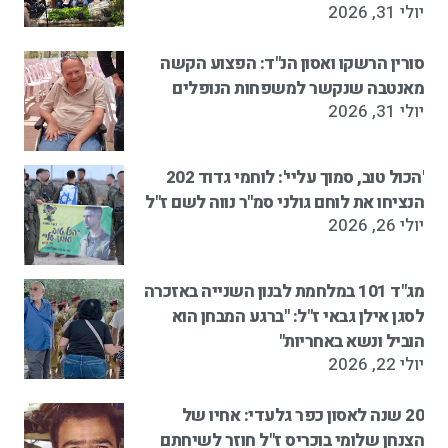
יולי 31, 2026
סורין הרשקו ואסון הנ"ד: הפצוע הקשה
מאנטבה שנקשר למשפחות הנופלים
יולי 31, 2026
'הכול טוב, סמוך עליי': לוחמי גדוד 202
הנציחו את לוחם גולני סמ"ר נווה לשם ז"ל
יולי 26, 2026
מג"ד 101 במלחמת לבנון השנייה באזכרה
לסגן אילן גבאי ז"ל: "ברגע המבחן הוא
הוביל ונשא באחריות"
יולי 22, 2026
20 שנה לאסון כפר גלעדי: אחיו של
הצנחן שלומי בוכריס ז"ל חוזר לשיחתם