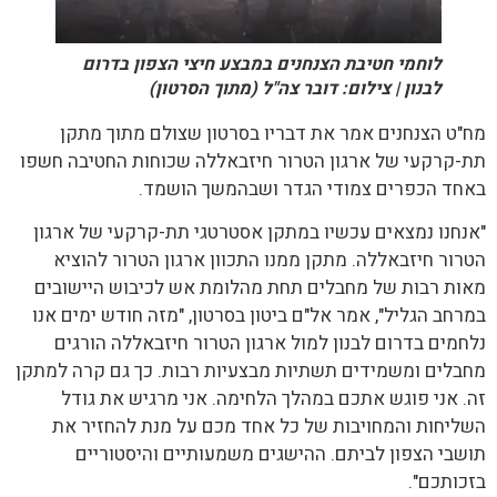
לוחמי חטיבת הצנחנים במבצע חיצי הצפון בדרום
לבנון | צילום: דובר צה"ל (מתוך הסרטון)
מח"ט הצנחנים אמר את דבריו בסרטון שצולם מתוך מתקן
תת-קרקעי של ארגון הטרור חיזבאללה שכוחות החטיבה חשפו
באחד הכפרים צמודי הגדר ושבהמשך הושמד.
"אנחנו נמצאים עכשיו במתקן אסטרטגי תת-קרקעי של ארגון
הטרור חיזבאללה. מתקן ממנו התכוון ארגון הטרור להוציא
מאות רבות של מחבלים תחת מהלומת אש לכיבוש היישובים
במרחב הגליל", אמר אל"ם ביטון בסרטון, "מזה חודש ימים אנו
נלחמים בדרום לבנון למול ארגון הטרור חיזבאללה הורגים
מחבלים ומשמידים תשתיות מבצעיות רבות. כך גם קרה למתקן
זה. אני פוגש אתכם במהלך הלחימה. אני מרגיש את גודל
השליחות והמחויבות של כל אחד מכם על מנת להחזיר את
תושבי הצפון לביתם. ההישגים משמעותיים והיסטוריים
בזכותכם".