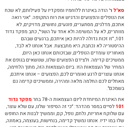
סא"ל ר'
הודה באיגרת ללוחמיו ומפקדיו על פעילותם, לא שכח
את הנופלים והפצועים והדגיש את רוח התקופה. "אני רואה
אתכם, מדלגים, מסתערים, פוגעים, נחושים, מדויקים, לא
מוותרים, לא על המשימה ולא אחד על השני", כתב מפקד גדוד
101, "זו זכות גדולה להיות כאן איתכם, ברגעים שבהם
ההיסטוריה לא נכתבת, היא מתבצעת. אבל אנחנו לא לבד,
מאחורינו עומדים הנופלים, שבזכותם אנחנו כאן היום,
ממשיכים קדימה. ולצידם הפצועים שלנו, שנושאים בגופם את
המחיר של העצמאות הזו. ביום העצמאות הזה, מתוך הלחימה,
אנחנו עוצרים לרגע ואומרים לכם, הפצועים – אנחנו איתכם,
מאחלים לכם החלמה מלאה ומהירה, וממשיכים קדימה גם
בשמכם".
את האיגרת המיוחדת ליום העצמאות ה-78 בחר
מפקד גדוד
101
לסיים במסר מהדהד: "כי זה הסיפור שלנו, עם שלא עוצר,
עם שלוקח אחריות, נלחם, נופל, קם, וממשיך לבנות את החופש
שלו במו ידיו. אנחנו נמשיך קדימה, בנחישות, בעוצמה, באמונה,