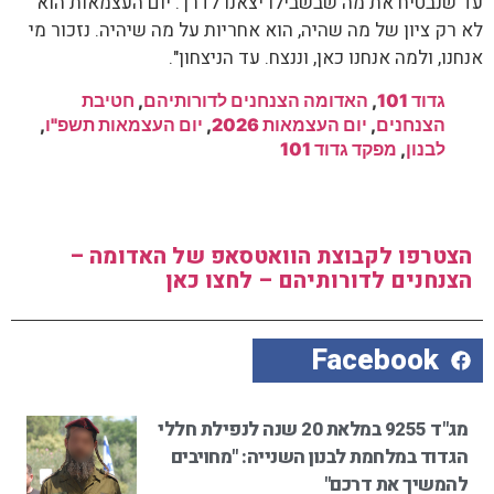
עד שנבטיח את מה שבשבילו יצאנו לדרך. יום העצמאות הוא
לא רק ציון של מה שהיה, הוא אחריות על מה שיהיה. נזכור מי
אנחנו, ולמה אנחנו כאן, וננצח. עד הניצחון".
גדוד 101
,
האדומה הצנחנים לדורותיהם
,
חטיבת
הצנחנים
,
יום העצמאות 2026
,
יום העצמאות תשפ"ו
,
לבנון
,
מפקד גדוד 101
הצטרפו לקבוצת הוואטסאפ של האדומה –
הצנחנים לדורותיהם – לחצו כאן
Facebook
מג"ד 9255 במלאת 20 שנה לנפילת חללי
הגדוד במלחמת לבנון השנייה: "מחויבים
להמשיך את דרכם"