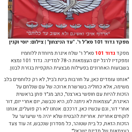
מפקד גדוד 101 סא"ל ר'. "עד הניצחון" | צילום: יוסי וקנין
מפקד
גדוד 101
סא"ל ר' שלח איגרת מיוחדת ללוחמיו
ומפקדיו לרגל יום העצמאות ה-78 למדינה. גדוד 101 נמצא
בשבועות האחרונים בפעילות מבצעית התקפית בגזרת לבנון.
"אנחנו עומדים כאן, על חורבות בינת ג'ביל, לא רק כלוחמים בלב
משימה, אלא כחוליה בשרשרת ארוכה של עם שנלחם על
הזכות להיות עם חופשי בארצנו", כתב מג"ד פתן בראשית
האיגרת, "עצמאות לא ניתנה לנו, היא נכבשה, יום אחרי יום, דור
אחרי דור, וגם עכשיו כאן, דרככם. אנחנו לא רק פועלים, אנחנו
לוקחים אחריות. אחריות להבטיח שלא יהיה מי שיערער על
הזכות הזאת, כל בית שטוהר, כל מסדרון שנכבש, זה עוד צעד
בעצמאות של מדינת ישראל".