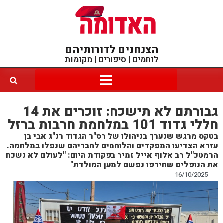
הצנחנים לדורותיהם
לוחמים | סיפורים | מקומות
גבורתם לא תישכח: זוכרים את 14
חללי גדוד 101 במלחמת חרבות ברזל
בטקס מרגש שנערך בניהולו של רס"ר הגדוד רנ"ג אבי בן
עזרא הצדיעו המפקדים והלוחמים לחבריהם שנפלו במלחמה.
הרמטכ"ל רב אלוף אייל זמיר בפקודת היום: "לעולם לא נשכח
את הנופלים שחירפו נפשם למען המולדת"
16/10/2025