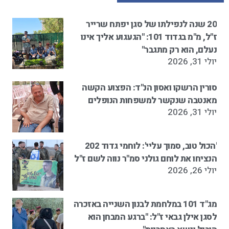
20 שנה לנפילתו של סגן יפתח שרייר
ז"ל, מ"מ בגדוד 101: "הגעגוע אליך אינו
נעלם, הוא רק מתגבר"
יולי 31, 2026
סורין הרשקו ואסון הנ"ד: הפצוע הקשה
מאנטבה שנקשר למשפחות הנופלים
יולי 31, 2026
'הכול טוב, סמוך עליי': לוחמי גדוד 202
הנציחו את לוחם גולני סמ"ר נווה לשם ז"ל
יולי 26, 2026
מג"ד 101 במלחמת לבנון השנייה באזכרה
לסגן אילן גבאי ז"ל: "ברגע המבחן הוא