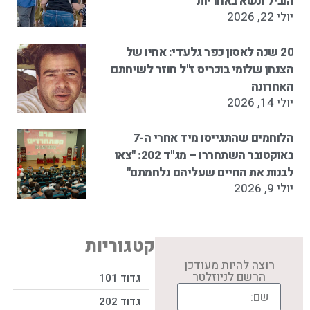
הוביל ונשא באחריות"
יולי 22, 2026
20 שנה לאסון כפר גלעדי: אחיו של
הצנחן שלומי בוכריס ז"ל חוזר לשיחתם
האחרונה
יולי 14, 2026
הלוחמים שהתגייסו מיד אחרי ה-7
באוקטובר השתחררו – מג"ד 202: "צאו
לבנות את החיים שעליהם נלחמתם"
יולי 9, 2026
קטגוריות
רוצה להיות מעודכן
הרשם לניוזלטר
גדוד 101
גדוד 202