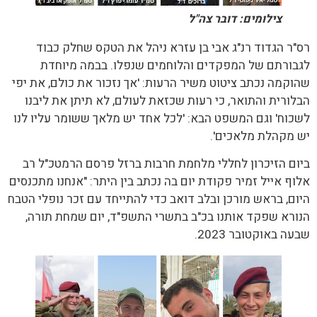
צילומים: דובר צה"ל
רס"ר הגדוד רנ"ג אבי בן עזרא ניהל את הטקס שחלק כבוד
לגבורתם של המפקדים והלוחמים שנפלו. בבמה מיוחדת
שהוקמה נכתב ציטוט משיר הרעות: 'אך נזכור את כולם, את יפי
הבלורית והתואר, כי רעות שכזאת לעולם, לא תיתן את ליבנו
לשכוח' וגם המשפט הבא: 'לכל אחד יש מלאך ששומר עליו לנו
יש מקהלת מלאכים'.
ביום הזיכרון לחללי מלחמת חרבות ברזל פרסם הרמטכ"ל רב
אלוף אייל זמיר פקודת יום בה נכתב בין היתר: "אנחנו מתכנסים
היום, בראש מורכן ובלב דואב כדי להתייחד עם זכר נופלי הטבח
הנורא שפקד אותנו בכ"ב בתשרי התשפ"ד, יום שמחת תורה,
שבעה באוקטובר 2023.