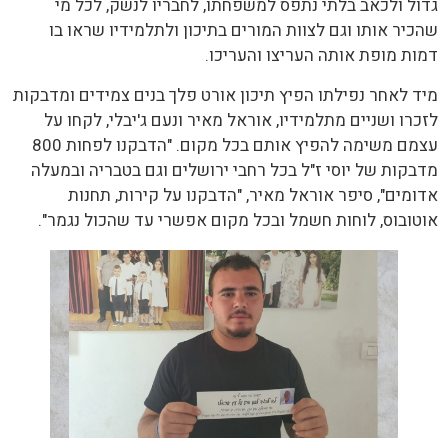
גדול ולכאב בלתי נתפס למשפחתו, לחבריו לנשק, לכל מי
שהכיר אותו וגם לצוות המורים בתיכון ולתלמידיו שראו בו
דמות מופת אותה העריצו והעריכו.
מיד לאחר נפילתו הפיץ תיכון אורט פלך בנים צמידים ומדבקות
לזכרו ושניים מתלמידיו, אוראל מאיר ונעם ג'יבלי, לקחו על
עצמם משימה להפיץ אותם בכל מקום. "הדבקנו לפחות 800
מדבקות של יוסי ז"ל בכל רחבי ירושלים וגם בטבריה ובמעלה
אדומים", סיפר אוראל מאיר, "הדבקנו על קירות, תחנות
אוטובוס, לוחות חשמל ובכל מקום אפשרי עד שהכול נגמר".