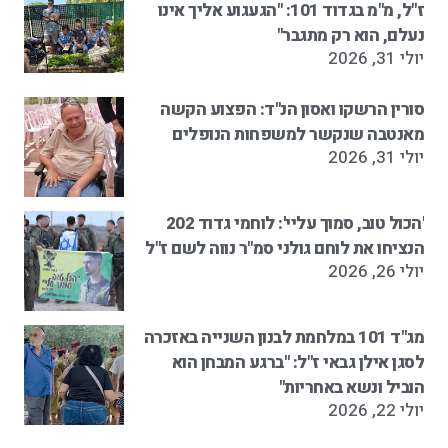
ז"ל, מ"מ בגדוד 101: "הגעגוע אליך אינו
נעלם, הוא רק מתגבר"
יולי 31, 2026
סורין הרשקו ואסון הנ"ד: הפצוע הקשה
מאנטבה שנקשר למשפחות הנופלים
יולי 31, 2026
'הכול טוב, סמוך עליי': לוחמי גדוד 202
הנציחו את לוחם גולני סמ"ר נווה לשם ז"ל
יולי 26, 2026
מג"ד 101 במלחמת לבנון השנייה באזכרה
לסגן אילן גבאי ז"ל: "ברגע המבחן הוא
הוביל ונשא באחריות"
יולי 22, 2026