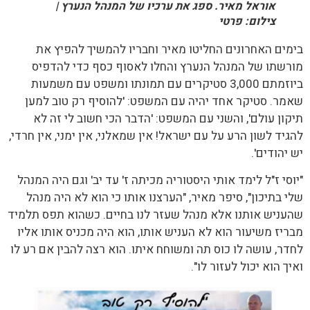
אוראל מאיר. ספג את ערכיו של המנהל הנערץ |
צילום: פרטי
בימים האחרונים החליטו מאיר וחבריו להמשיך להפיץ את
מורשתו של המנהל הנערץ והחלו לאסוף כסף כדי להדפיס
ביוזמתם 3,000 סטיקרים עם תמונתו ומשפט עם משמעות
שאמר. סטיקר אחד יהיה עם המשפט: 'להוסיף רק טוב למען
תיקון עולם', והשני עם המשפט: 'הדבר הכי חשוב לי זה לא
להגיד לשון הרע על עם ישראל! אין שמאלני, אין ימני, אין חרדי,
יש יהודים'.
"יוסי ז"ל לימד אותי היסטוריה מכיתה ז' עד יב' וגם היה המנהל
שלי בתיכון", סיפר מאיר, "הערצנו אותו כי הוא לא היה מנהל
שהעניש אותנו אלא מנהל שעזר לנו בחיים. כשהוא תפס תלמיד
מבריז משיעור הוא לא העניש אותו, הוא היה מכניס אותו אליו
לחדר, עושה לו כוס תה ומשוחח איתו. הוא רצה להבין אם רע לו
ואיך הוא יכול לעזור לו".