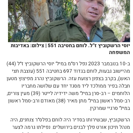
יוסי הרשקוביץ ז"ל. לוחם בחטיבה 551 | צילום: באדיבות
המשפחה
ב-10 בנובמבר 2023 נפל רס"מ במיל' יוסי הרשקוביץ ז"ל (44)
מהיישוב גבעות, לוחם בגדוד 697 בחטיבה 551 (עוצבת חצי
האש), בקרב בצפון רצועת עזה. הרשקוביץ נהרג מפיצוץ מטען
חבלה בפיר ממולכד ליד מסגד יחד עם שלושה מחבריו
הלוחמים – רב-סרן במיל' משה ידידיה לייטר (39) מעין צורים,
רב-סמל ראשון במיל' מתן מאיר (38) מאודם ורב-סמל ראשון
במיל' סרגיי שמרקין.
הרשקוביץ, שבשירותו בסדיר היה לוחם בפלס"ר צנחנים, היה
מנהל תיכון אורט פלך לבנים בירושלים. נפילתו גרמה לצער