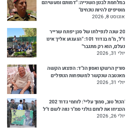
במלחמת לבנון השנייה: "דמותם ומעשיהם
מוסיפים להיות נוכחים"
אוגוסט 8, 2026
20 שנה לנפילתו של סגן יפתח שרייר
ז"ל, מ"מ בגדוד 101: "הגעגוע אליך אינו
נעלם, הוא רק מתגבר"
יולי 31, 2026
סורין הרשקו ואסון הנ"ד: הפצוע הקשה
מאנטבה שנקשר למשפחות הנופלים
יולי 31, 2026
'הכול טוב, סמוך עליי': לוחמי גדוד 202
הנציחו את לוחם גולני סמ"ר נווה לשם ז"ל
יולי 26, 2026