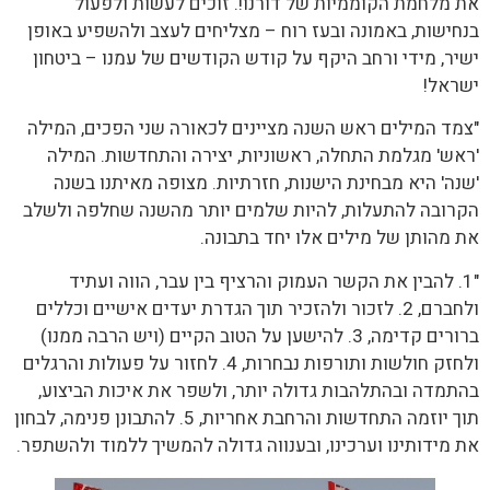
את מלחמת הקוממיות של דורנו!. זוכים לעשות ולפעול
בנחישות, באמונה ובעז רוח – מצליחים לעצב ולהשפיע באופן
ישיר, מידי ורחב היקף על קודש הקודשים של עמנו – ביטחון
ישראל!
"צמד המילים ראש השנה מציינים לכאורה שני הפכים, המילה
'ראש' מגלמת התחלה, ראשוניות, יצירה והתחדשות. המילה
'שנה' היא מבחינת הישנות, חזרתיות. מצופה מאיתנו בשנה
הקרובה להתעלות, להיות שלמים יותר מהשנה שחלפה ולשלב
את מהותן של מילים אלו יחד בתבונה.
"1. להבין את הקשר העמוק והרציף בין עבר, הווה ועתיד
ולחברם, 2. לזכור ולהזכיר תוך הגדרת יעדים אישיים וכללים
ברורים קדימה, 3. להישען על הטוב הקיים (ויש הרבה ממנו)
ולחזק חולשות ותורפות נבחרות, 4. לחזור על פעולות והרגלים
בהתמדה ובהתלהבות גדולה יותר, ולשפר את איכות הביצוע,
תוך יוזמה התחדשות והרחבת אחריות, 5. להתבונן פנימה, לבחון
את מידותינו וערכינו, ובענווה גדולה להמשיך ללמוד ולהשתפר.