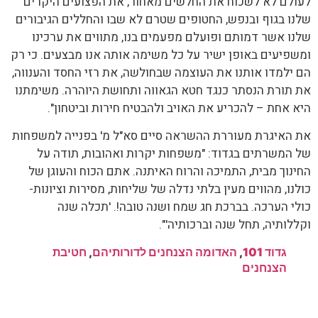
לעולם לא לשכוח את החלשים מאחור, את הפצועים היקרים
שלנו בגוף ובנפש, החטופים שטרם לא שבו והחללים הגיבורים
שלנו אשר דמותם ופועלם מפעמים בנו, מתווים את ערכינו
ומשפיעים באופן ישיר על כל משימה אותה אנו מבצעים. כי רק
הם ילמדו אותנו את העוצמה שבחולשה, את רזי החסד והענווה,
את תורת הנסתר כנגד חטא הגאווה ותחושת היוהרה. משימתנו
היא אחת – להכריע את האויב ולהבטיח חירות וביטחון".
את האיגרת מעוררת ההשראה סיים סא"ל מ' בפנייה למשפחות
של המשרתים בגדוד: "משפחות יקרות ואהובות, תודה על
החינוך מבית, התמיכה והרוח האיתנה. אתם הכוח והעוגן של
כולנו, מהווים מעין בלתי נדלה של שליחות, מסירות וציונות-
כולי הערכה. בברכת חג שמח ושנה טובה!. 'תכלה שנה
וקללותיה, תחל שנה וברכותיה'".
גדוד 101
,
האדומה הצנחנים לדורותיהם
,
חטיבת
הצנחנים