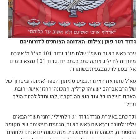
גדוד 101 פתן | צילום: האדומה הצנחנים לדורותיהם
ערב ראש השנה תשפ"ו שלח מג"ד גדוד 101 סא"ל מ' איגרת
מיוחדת לחייליו, אותה כתב בכתב ידו. גדוד 101 נמצא בימים
אלו בפעילות מבצעית בשומרון.
סא"ל פתח את האיגרת בציטוט מתוך הספר 'אמונה וביטחון' של
של הרב אברהם ישעיהו קרליץ, המכונה 'החזון איש': 'חובת
האדם בעולמו כל עוד הנשמה בקרבו, להשתדל להיות הולך
וגדל'
וכך כתב באיגרת מג"ד גדוד 101 לחייליו: "חגי תשרי הבאים
עלינו לטובה ובראשם ראש השנה, מגיעים בעיצומה של תקופה
היסטורית, משמעותית וממושכת. מזה כשנתיים אנחנו נלחמים