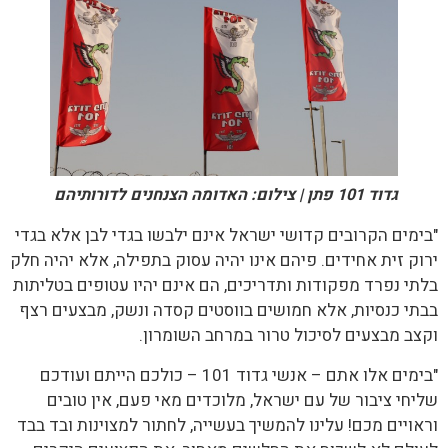
גדוד 101 פתן | צילום: האדומה הצנחנים לדורותיהם
"בימים הקרובים קדושי ישראל אינם ילבשו בגדי לבן אלא בגדי
ירוק זית אחידים. פיהם אינו יהיה עסוק בתפילה, אלא יהיה חלק
בלתי נפרד מפקודות ותדריכים, הם אינם יהיו עטופים בטליתות
בבתי כנסיות, אלא חמושים בווסטים קסדה ונשק, מבצעים רצף
וקצב מבצעים לסיכול טרור במרחב השומרון.
"בימים אלו אתם – אנשי גדוד 101 – כולכם הייתם ועודכם
שליחי ציבור של עם ישראל, מלוכדים מאי פעם, אין טובים
וראויים מכם! עלינו להמשיך בעשייה, לחתור למצוינות ובד בבד