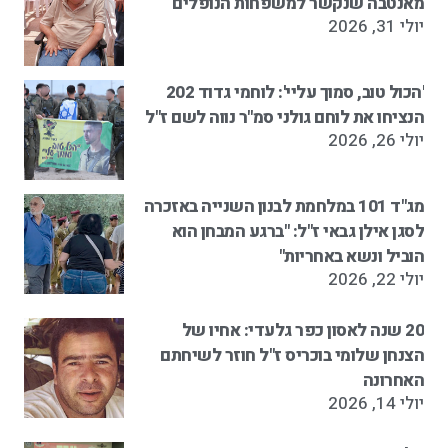
מאנטבה שנקשר למשפחות הנופלים
יולי 31, 2026
'הכול טוב, סמוך עליי': לוחמי גדוד 202
הנציחו את לוחם גולני סמ"ר נווה לשם ז"ל
יולי 26, 2026
מג"ד 101 במלחמת לבנון השנייה באזכרה
לסגן אילן גבאי ז"ל: "ברגע המבחן הוא
הוביל ונשא באחריות"
יולי 22, 2026
20 שנה לאסון כפר גלעדי: אחיו של
הצנחן שלומי בוכריס ז"ל חוזר לשיחתם
האחרונה
יולי 14, 2026