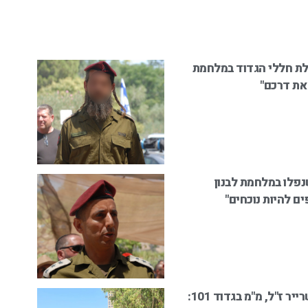
 20 שנה לנפילת חללי הגדוד במלחמת
 את דרכם"
226 על חללי גדוד 9255 שנפלו במלחמת לבנון
ם להיות נוכחים"
20 שנה לנפילתו של סגן יפתח שרייר ז"ל, מ"מ בגדוד 101: