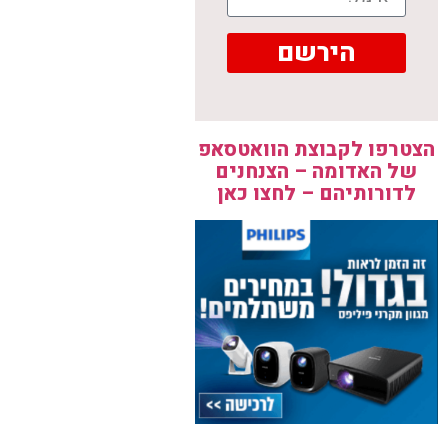
הירשם
הצטרפו לקבוצת הוואטסאפ
של האדומה – הצנחנים
לדורותיהם – לחצו כאן