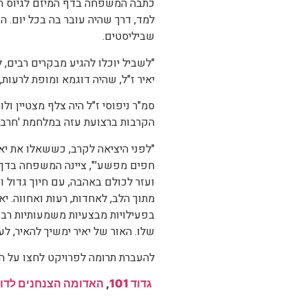
כתבה המשפחה בדף המיזם לגיוס התרו
למד, דרך שהיה עובר בה בכל יום. 
שביליסטים.
"לשביל יוכלו להגיע מבקרים רבים, ל
יאיר ז"ל, שהיה דוגמא ומופת לרעות
הקרבות ברצועת עזה במלחמת 'חרבות 
"לפני היציאה לקרב, כששאלו את י
חפים מפשע'", ציינה המשפחה בדף המ
ועזר לכולם באהבה, עם חיוך גדול 
מתוך הלב, לאחדות, רעות ואחווה. יא
בפעילויות מבצעיות משמעותיות רבות
שלו. האור של יאיר ימשיך להאיר, לעד
להעברת תרומה לפרויקט לחצו על הל
גדוד 101
,
האדומה הצנחנים לדו