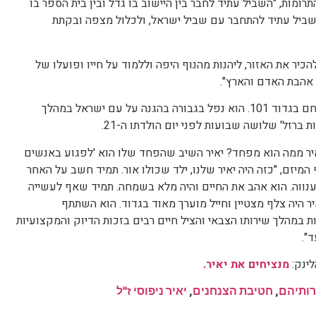
מות, "השביל עתיד לחבר בין היישוב בו גדל ובין בית הספר בו
השביל עתיד להתחבר עם שביל ישראל, ולכלול מצפה ובקתת
הכיר את האזור, ליהנות מהנוף היפה וללמוד על חייו ופועלו של
, אהבת האדם והארץ".
סמ"ר ניפוסי ז"ל היה צלף מצטיין ולוחם בגדוד 101. הוא נפל בגבורה בהגנה על עם ישראל במהלך
ברזל' שלושה שבועות לפני יום הולדתו ה-21.
איר ממה הוא מפחד? יאיר השיב שהפחד שלו הוא 'לפגוע באנשים
יזם, "כזה היה יאיר שלנו, ילד שכולו אור. תמיד חשב על האחר
וענווה. הוא אהב את החיים והיה מלא בשמחה. תמיד שאף לעשייה
יר היה צלף מצטיין וחייל מוערך מאוד בגדוד. הוא השתתף
 במהלך שירותו הצבאי והציל חיים רבים בזכות הדיוק והמקצועיות
".
ינק:
מנציחים את יאיר.
רותיהם
,
חטיבת הצנחנים
,
יאיר ניפוסי ז"ל