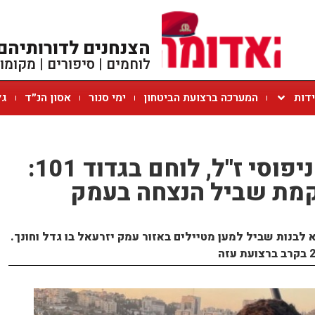
הצנחנים לדורותיהם
לוחמים | סיפורים | מקומו
ידות
המערכה ברצועת הביטחון
ימי סנור
אסון הנ״ד
גל
לזכר סמ"ר יאיר ניפוסי ז"ל, לוחם בגדוד 101:
קמת שביל הנצחה בעמק
בנות שביל למען מטיילים באזור עמק יזרעאל בו גדל וחונך.