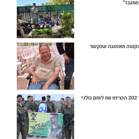
 מתגבר"
ע הקשה מאנטבה שנקשר
'הכול טוב, סמוך עליי': לוחמי גדוד 202 הנציחו את לוחם גולני