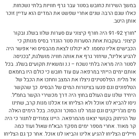
במשך השירות כחובש בסנור עבר גרף חוויות בלתי נשכחות.
כאלו שגם הרבה שנים אחרי שפשט את המדים הוא עדיין זוכר
אותן היטב.
"חורץ 91-92 היה חורף קיצוני עם סערות שלוו בשלג ובקור
קיצוני. בעקבות אחת הסערות סנור הוגדר בסיס מנותק כי
הכבישים אליו נחסמו. לא יכולנו לצאת מהבסיס ואי אפשר היה
להגיע אלינו", שיחזר גרף את אותה חוויה מושלגת, "בכניסה
לסנור היה מראה בלתי נשכח – נ.נ ומשאית תקועים בשלג. בכל
אותם ימים הייתי במרפאה עם עוד חובש כי כולם היו בחמאם
אל מליח. הפלסטינים ניצלו את המצב וחתכו את הכבל של
הטלפונים וגם פגעו בצינורות המים של הבסיס. כך שהקשר
היחיד שלנו עם העולם בחוץ היה דרך מכשירי הקשר בחמ"ל.
ניסו להביא לנו אוכל ולא הצליחו אז אכלנו מנות קרב, שתינו
מים מג'ריקנים וגם נגמר לנו הסוכר והקפה. בכל הימים האלה
של הניתוק בקושי יצאנו מהמרפאה. היינו צמודים לתנור כי היה
קר מאוד. אחרי מספר ימים מפקד הבא"ח שאול ועוד כמה
חיילים הצליחו להגיע אלינו והביאו לנו אוכל. אחר כך גם הצליחו