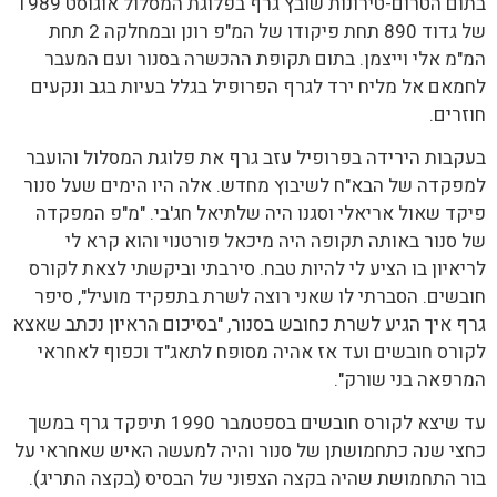
בתום הטרום-טירונות שובץ גרף בפלוגת המסלול אוגוסט 1989
של גדוד 890 תחת פיקודו של המ"פ רונן ובמחלקה 2 תחת
המ"מ אלי וייצמן. בתום תקופת ההכשרה בסנור ועם המעבר
לחמאם אל מליח ירד לגרף הפרופיל בגלל בעיות בגב ונקעים
חוזרים.
בעקבות הירידה בפרופיל עזב גרף את פלוגת המסלול והועבר
למפקדה של הבא"ח לשיבוץ מחדש. אלה היו הימים שעל סנור
פיקד שאול אריאלי וסגנו היה שלתיאל חג'בי. "מ"פ המפקדה
של סנור באותה תקופה היה מיכאל פורטנוי והוא קרא לי
לריאיון בו הציע לי להיות טבח. סירבתי וביקשתי לצאת לקורס
חובשים. הסברתי לו שאני רוצה לשרת בתפקיד מועיל", סיפר
גרף איך הגיע לשרת כחובש בסנור, "בסיכום הראיון נכתב שאצא
לקורס חובשים ועד אז אהיה מסופח לתאג"ד וכפוף לאחראי
המרפאה בני שורק".
עד שיצא לקורס חובשים בספטמבר 1990 תיפקד גרף במשך
כחצי שנה כתחמושתן של סנור והיה למעשה האיש שאחראי על
בור התחמושת שהיה בקצה הצפוני של הבסיס (בקצה התריג).