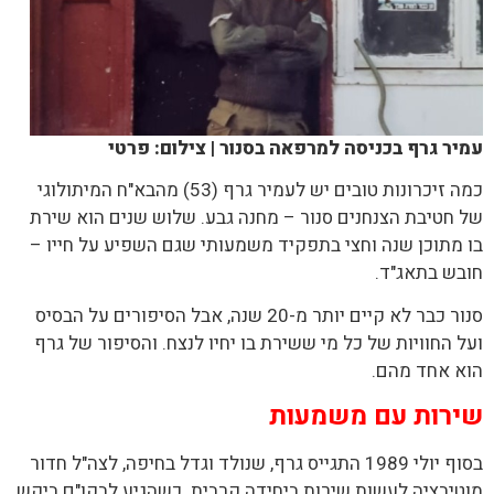
עמיר גרף בכניסה למרפאה בסנור | צילום: פרטי
כמה זיכרונות טובים יש לעמיר גרף (53) מהבא"ח המיתולוגי
של חטיבת הצנחנים סנור – מחנה גבע. שלוש שנים הוא שירת
בו מתוכן שנה וחצי בתפקיד משמעותי שגם השפיע על חייו –
חובש בתאג"ד.
סנור כבר לא קיים יותר מ-20 שנה, אבל הסיפורים על הבסיס
ועל החוויות של כל מי ששירת בו יחיו לנצח. והסיפור של גרף
הוא אחד מהם.
שירות עם משמעות
בסוף יולי 1989 התגייס גרף, שנולד וגדל בחיפה, לצה"ל חדור
מוטיבציה לעשות שירות ביחידה קרבית. כשהגיע לבקו"ם ביקש