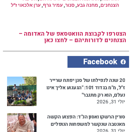
הצנחנים
,
מחנה גבע
,
סנור
,
עמיר גרף
,
ערן אלכאוי ז"ל
הצטרפו לקבוצת הוואטסאפ של האדומה –
הצנחנים לדורותיהם – לחצו כאן
Facebook
20 שנה לנפילתו של סגן יפתח שרייר
ז"ל, מ"מ בגדוד 101: "הגעגוע אליך אינו
נעלם, הוא רק מתגבר"
יולי 31, 2026
סורין הרשקו ואסון הנ"ד: הפצוע הקשה
מאנטבה שנקשר למשפחות הנופלים
יולי 31, 2026