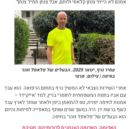
אמנם לא הייתי צנחן קלאסי ולוחם, אבל צנחן תמיד צנחן".
עמיר גרף, ינואר 2025. הבעלים של פלאפל זוהר
בחיפה | צילום: פרטי
אחרי השירות הצבאי לא המשיך גרף בתחום הרפואה. הוא עבד
עם אביו בחנות המשפחתית לחומרי בניין, למד 'אייקידו' –
אמנות לחימה יפנית, טס להתאמן ביפן ולאחר שחזר לארץ עבד
כשף ברשת דן. היה במשך שנים שותף במאפייה לפיתות והיום
הוא הבעלים של 'פלאפל זוהר' בחיפה.
האדומה
,
האדומה הצנחנים לדורותיהם
,
חטיבת