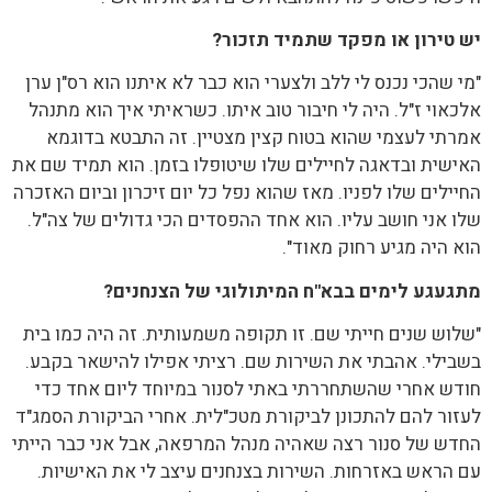
יש טירון או מפקד שתמיד תזכור?
"מי שהכי נכנס לי ללב ולצערי הוא כבר לא איתנו הוא רס"ן ערן
אלכאוי ז"ל. היה לי חיבור טוב איתו. כשראיתי איך הוא מתנהל
אמרתי לעצמי שהוא בטוח קצין מצטיין. זה התבטא בדוגמא
האישית ובדאגה לחיילים שלו שיטופלו בזמן. הוא תמיד שם את
החיילים שלו לפניו. מאז שהוא נפל כל יום זיכרון וביום האזכרה
שלו אני חושב עליו. הוא אחד ההפסדים הכי גדולים של צה"ל.
הוא היה מגיע רחוק מאוד".
מתגעגע לימים בבא"ח המיתולוגי של הצנחנים?
"שלוש שנים חייתי שם. זו תקופה משמעותית. זה היה כמו בית
בשבילי. אהבתי את השירות שם. רציתי אפילו להישאר בקבע.
חודש אחרי שהשתחררתי באתי לסנור במיוחד ליום אחד כדי
לעזור להם להתכונן לביקורת מטכ"לית. אחרי הביקורת הסמג"ד
החדש של סנור רצה שאהיה מנהל המרפאה, אבל אני כבר הייתי
עם הראש באזרחות. השירות בצנחנים עיצב לי את האישיות.