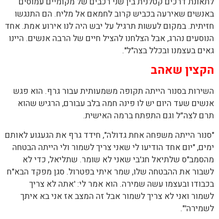
לתאונת דרכים קטלנית בין שני רכבים של מקומיים עמוסים
באנשים שאירעה בכביש קרוב לחמאם אל מליח. הם התנגשו
חזיתית. במקום לעשות תרגיל על יבש היה לנו אירוע אמת. אחד
הנוסעים נהרג, אבל הצלחנו להציל חיים של הרבה אנשים. היינו
גאים בעצמנו ובכלל בצה"ל".
הקצין שאהב
השירות בסנור הייתה תקופה משמעותית עבור גרף. הוא פגש
אנשים שעד היום יש לו פינה חמה בלב עבורם, הרגיש שהוא
תרם לצה״ל וגם התפתח ברמה האישית.
"סנור הייתה משפחה אחת גדולה", חידד גרף את הגעגוע לאותם
ימים, "יום אחד הודיעו לי שאני צריך לשמור ולי הייתה הבטחה
מהסמב"ס שלתיאל חג'בי שאני לא שומר. שתליאל, כדי לא
לשבור את ההבטחה שלו, שמר איתי בפטרול. סגן מפקד הבא"ח
בכבודו ובעצמו עשה שמירה. הוא אמר לי: 'אתה לא צריך
לשמור ואני לא צריך לשמור אבל זה המצב אז אני בא איתך
לשמירה'".