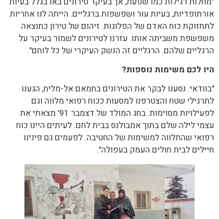
"מחלות רגילות כמו שפעת, אך בעיקר טירונים באו בגלל בעיות
אורתופדיות, בעיות עור ושפשפות ברגליים. הייתה לנו אחריות
לתחזוקת כוח האדם של הפלוגות. זיהום של טירון כתוצאה
משפשפת משביתה אותו. עזרנו לטירונים לשמור בעיקר על
הרגליים שלהם. הרגליים זה הנשק העיקרי של כל לוחם".
היו לכם משימות נוספות?
"בוודאי. נסענו לבקר את הטירונים בחמאם אל-מליח, הגענו
לתרגילי שטח והצטרפנו למסעות ככוח רפואי מלווה וגם
לפעילויות מסוימות. בחג המולד של דצמבר 91' מצאתי את
עצמי לילה שלם בתוך אמבולנס בבית לחם. לעיתים היינו כוח
רפואי שהתלווה למשימות של החטיבה. לפעמים גם פינינו
חיילים לבית חולים העמק בעפולה".