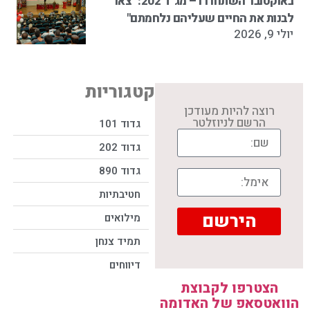
באוקטובר השתחררו – מג"ד 202: "צאו
לבנות את החיים שעליהם נלחמתם"
יולי 9, 2026
קטגוריות
רוצה להיות מעודכן
הרשם לניוזלטר
גדוד 101
גדוד 202
גדוד 890
חטיבתיות
הירשם
מילואים
תמיד צנחן
דיווחים
הצטרפו לקבוצת
הוואטסאפ של האדומה