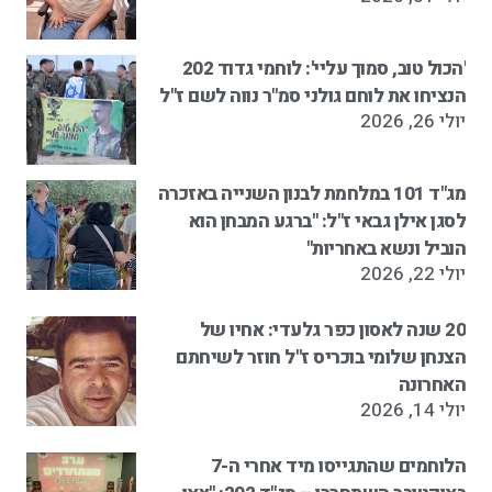
'הכול טוב, סמוך עליי': לוחמי גדוד 202
הנציחו את לוחם גולני סמ"ר נווה לשם ז"ל
יולי 26, 2026
מג"ד 101 במלחמת לבנון השנייה באזכרה
לסגן אילן גבאי ז"ל: "ברגע המבחן הוא
הוביל ונשא באחריות"
יולי 22, 2026
20 שנה לאסון כפר גלעדי: אחיו של
הצנחן שלומי בוכריס ז"ל חוזר לשיחתם
האחרונה
יולי 14, 2026
הלוחמים שהתגייסו מיד אחרי ה-7