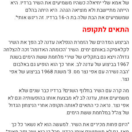
של אמא שלי יחיאלה כשהיו משמיעים את השיר ברדיו. היא
הייתה מתיישבת ולא מוציאה הגהה. היא היתה בהלם
שמשמיעים את הבת שלה בת ה-16 ברדיו. זה ריגש אותי".
התאים לתקופה
הביצוע המדהים של הזמרת הנפלאה עדנה לב הפך את השיר
לקלאסיקה באותם ימים. השיר ׳הכומתה האדומה׳ זכה להצלחה
גדולה ויצא גם בתקליט של שירי מלחמת ששת הימים בשנת
1967 בביצוע של עדנה לב. אחר כך הוא הופיע גם באלבום
'הבה נשירה עם אפי נצר מס. 3' משנת 1968 בביצוע של אפי
נצר.
מה קרה עם השיר בחלוף השנים? ברדיו כבר שנים שלא
משמיעים אותו, עדנה לב לא מבצעת אותו בהופעותיה וגם לא
אפי נצר. נראה כי התאים לאותה תקופה אחרי הניצחון הגדול
של צה"ל במלחמת ששת הימים.
"היום פחות מכירים את השיר. למעשה הוא לא נשאר כל כך
מאז. גם לא משמיעים אותו ברדיו. חבל כי הוא שיר יפה מאוד",