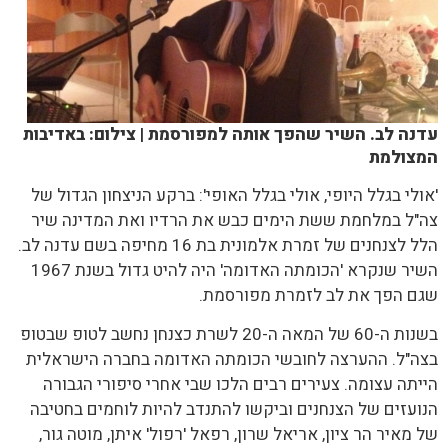
עדנה לב. השיר שהפך אותה למפורסמת | צילום: באדיבות
המצולמת
'אולי בגלל היופי, אולי בגלל האופי': ברקע הניצחון הגדול של
צה"ל במלחמת ששת הימים כבש את הרדיו ואת המדינה שיר
הלל לצנחנים של זמרת אלמונית בת 16 מחיפה בשם עדנה לב.
השיר שנקרא 'הכומתה האדומה' היה להיט גדול בשנת 1967
שגם הפך את לב לזמרת מפורסמת.
בשנות ה-60 של המאה ה-20 לשרת כצנחן נחשב לטופ שבטופ
בצה"ל. ההערצה לחובשי הכומתה האדומה בחברה הישראלית
הייתה עצומה. צעירים רבים הלכו שבי אחרי סיפורי הגבורה
הנועזים של הצנחנים וביקשו להתנדב להיות לוחמים בחטיבה
של מאיר הר ציון, אריאל שרון, רפאל 'רפול' איתן, מוטה גור,