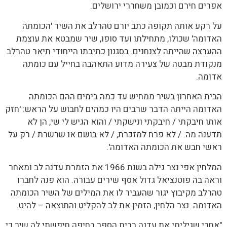
אפרים חירם וכמובן משחררי ירושלים.
על רקע אותה תקופה כתב יורם טהרלב את השיר 'הכומתה
האדומה' שכולו, מתחילתו ועד סופו, שיר שמבטא את עוצמת
ההערצה שהייתה לצנחנים. בסגנון כתיבתו הייחודי תיאר טהרלב
מנקודת מבטה של צעירה מדוע התאהבה בחייל עם כומתה
אדומה.
הבית האחרון בשיר ממחיש עד כמה בימים ההם הכומתה
האדומה הייתה הדבר שרבים היו כמהים לחבוש על הראש: 'חזק
אותו חיבקתי / חיבקתי ונישקתי / והוא הגיש לי שי, הן לא
תדענה מה. / לא פרח למזכרת, / לא בושם או שרשרת / רק על
ראשי חבש את הכומתה האדומה'.
המלחין אפי נצר גילה בשנת 1966 את הזמרת עדנה לב ומאחר
וראה בה פוטנציאל גדול אסף שירים עבורה. הוא פנה לחברו
טהרלב מקיבוץ יגור שהעביר לו את המילים של השיר הכומתה
האדומה. נצר הלחין, הזמין את לב להקליט והתוצאה – להיט.
"אחרי שגיליתי את עדנה בבית הספר בחיפה חיפשתי לה שיר כי