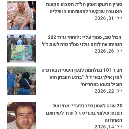
סורין הרשקו ואסון הנ"ד: הפצוע הקשה
מאנטבה שנקשר למשפחות הנופלים
יולי 31, 2026
'הכול טוב, סמוך עליי': לוחמי גדוד 202
הנציחו את לוחם גולני סמ"ר נווה לשם ז"ל
יולי 26, 2026
מג"ד 101 במלחמת לבנון השנייה באזכרה
לסגן אילן גבאי ז"ל: "ברגע המבחן הוא
הוביל ונשא באחריות"
יולי 22, 2026
20 שנה לאסון כפר גלעדי: אחיו של
הצנחן שלומי בוכריס ז"ל חוזר לשיחתם
האחרונה
יולי 14, 2026