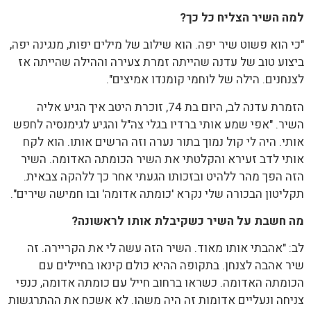
למה השיר הצליח כל כך?
"כי הוא פשוט שיר יפה. הוא שילוב של מילים יפות, מנגינה יפה,
ביצוע טוב של עדנה שהייתה זמרת צעירה וההילה שהייתה אז
לצנחנים. הילה של לוחמי קומנדו אמיצים".
הזמרת עדנה לב, היום בת 74, זוכרת היטב איך הגיע אליה
השיר. "אפי שמע אותי ברדיו בגלי צה"ל והגיע לגימנסיה לחפש
אותי. היה לי קול נמוך בתור נערה וזה הרשים אותו. הוא לקח
אותי לדב זעירא והקלטתי את השיר הכומתה האדומה. השיר
הזה הפך מהר ללהיט ובזכותו הגעתי אחר כך ללהקה צבאית.
תקליטון הבכורה שלי נקרא 'כומתה אדומה' ובו חמישה שירים".
מה חשבת על השיר כשקיבלת אותו לראשונה?
לב: "אהבתי אותו מאוד. השיר הזה עשה לי את הקריירה. זה
שיר אהבה לצנחן. בתקופה ההיא כולם קינאו בחיילים עם
הכומתה האדומה. כשראו ברחוב חייל עם כומתה אדומה, כנפי
צניחה ונעליים אדומות זה היה משהו. לא אשכח את ההתרגשות