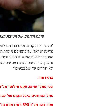
סיכת הלוחם של חטיבת הצנחני
מדינת ישראל. על כתפיכם מונחת הא
האחריות להיות האנשים הכי טובים ש
נמשיך להיות איפה שנדרש, איפה שכ
'לא חוזרים עד שמבצעים'".
קראו עוד:
הכי סמלי שיש: טקס חילופי מג"ד 890 נערך באנדרטת אוגדת הפלדה (וידא
סמל הצנחנים קיבל מקום של כבו
עפר כהן, מג"ד 890 בזמן אסון הנ"ד: "מפקד לא שוכח את חייליו שנפלו"