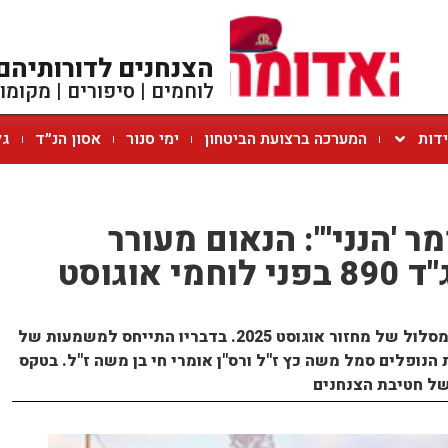
הצנחנים לדורותיהם
לוחמים | סיפורים | מקומו
ידות
המערכה ברצועת הביטחון
ימי סנור
אסון הנ״ד
גל
 'הנני'": הנאום מעורר
ההשראה של מג"ד 890 בפני לוחמי אוגוסט
סא"ל נ' נשא דברים בטקס סיום המסלול של מחזור אוגוסט 2025. בדבריו התייחס למשמעות של
גדוד 890 והזכיר את הנופלים סמל משה כץ ז"ל ורס"ן אומרי חי בן משה ז"ל. בטקס
של חטיבת הצנחנים