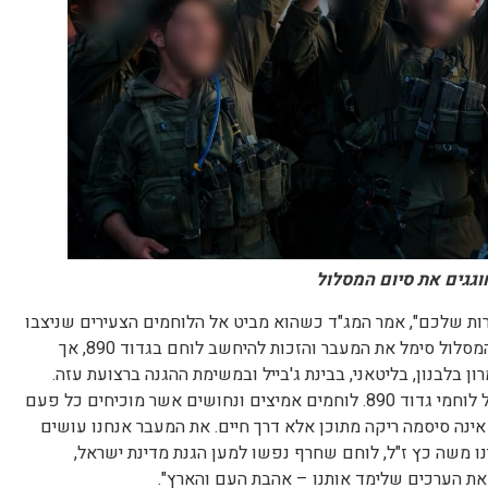
ות שלכם", אמר המג"ד כשהוא מביט אל הלוחמים הצעירים שניצבו
מולו בכומתות אדומות, "בעבר סוף המסלול סימל את המעבר והזכות להיחשב לוחם בגדוד 890, אך
 בלבנון, בליטאני, בבינת ג'בייל ובמשימת ההגנה ברצועת עזה.
הוכחתם שאתם עשויים מהחומר של לוחמי גדוד 890. לוחמים אמיצים ונחושים אשר מוכיחים כל פעם
נה סיסמה ריקה מתוכן אלא דרך חיים. את המעבר אנחנו עושים
נו משה כץ ז"ל, לוחם שחרף נפשו למען הגנת מדינת ישראל,
 את הערכים שלימד אותנו – אהבת העם והארץ".