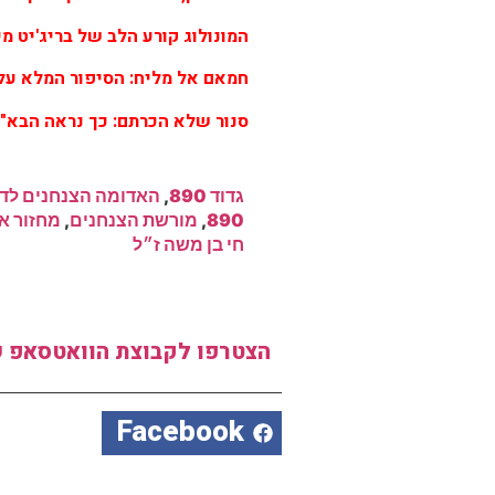
המונולוג קורע הלב של בריג'יט מילוא, 29 שנים אחרי נפילת בנה רס"ן נדב
חמאם אל מליח: הסיפור המלא על 
סנור שלא הכרתם: כך נראה הבא"ח ה
גדוד 890
,
האדומה הצנחנים לדו
890
,
מורשת הצנחנים
,
מחזור אוגו
חי בן משה ז״ל
הצטרפו לקבוצת הוואטסאפ ש
Facebook