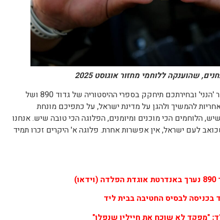
ם, שהוענקה ללוחמי מחזור אוגוסט 2025
"פלוגה א' היקרים, אתם בחרתם לומר 'הנני' ובחירתכם תיחקק בספרי ההיסטוריה של גדוד 890 ושל
חריות להמשיך ולהגן על מדינת ישראל, על כתפיכם מונחת
יש, הלוחמים הכי מוכנים ומיומנים, הפלוגה הכי טובה שיש. אנחנו
ואב לעם ישראל, אין אפשרות אחרת. פלוגה א' היקרים זכרו תמיד
ו)
ד בכניסה לבסיס החטיבה בבית ליד