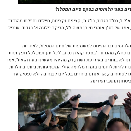
 השתתפו מפקד גדוד 890, סא"ל נ', רס"ר הגדוד, רנ"ג ב', קצינים וקצינות, חיילים וחיילות מהגדוד.
מו של רס"ן אומרי חי בן משה ז"ל, מפקד פלוגה א' בגדוד, שנפל
ם בפני הלוחמים ובו התייחס למשמעות של סיום המסלול, לאחריות
כחלק מהגדוד. "בספר קהלת נכתב 'לכל זמן ועת, לכל חפץ תחת
ו לא בוחרים באיזו עת נשרת, רק מה יהיו מעשינו בעת הזאת", אמר
לכם הזכות להיות לוחמים בזמן המלחמה אולי המשמעותית ביותר בתולדות
 לפתוח בה, אך אנחנו בוחרים בכל יום לנצח בה ולא נפסיק עד
יטחון תושבי המדינה.