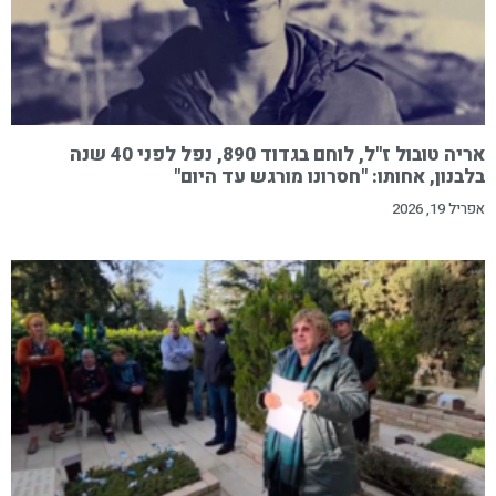
אריה טובול ז"ל, לוחם בגדוד 890, נפל לפני 40 שנה
בלבנון, אחותו: "חסרונו מורגש עד היום"
אפריל 19, 2026