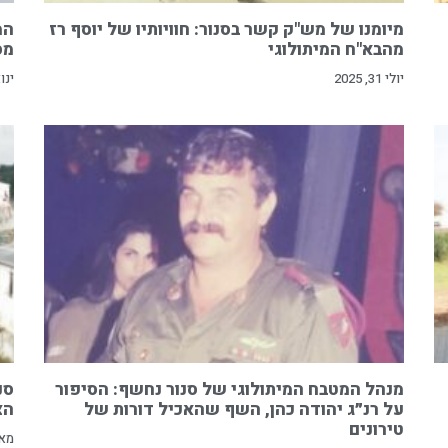
מיומנו של מש"ק קשר בסנור: חוויותיו של יוסף רז
המ
מהבא"ח המיתולוגי
מס
יולי 31, 2025
ינואר 0
מנהל המטבח המיתולוגי של סנור נחשף: הסיפור
סנ
על רנ״ג יהודה כהן, השף שהאכיל דורות של
הצנ
טירונים
מאי 30, 