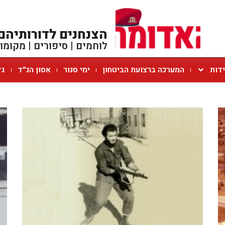
הצנחנים לדורותיהם
לוחמים | סיפורים | מקומו
ידות
המערכה ברצועת הביטחון
ימי סנור
אסון הנ״ד
גל