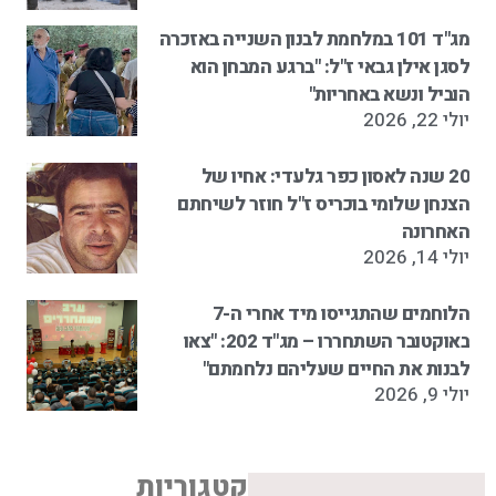
מג"ד 101 במלחמת לבנון השנייה באזכרה
לסגן אילן גבאי ז"ל: "ברגע המבחן הוא
הוביל ונשא באחריות"
יולי 22, 2026
20 שנה לאסון כפר גלעדי: אחיו של
הצנחן שלומי בוכריס ז"ל חוזר לשיחתם
האחרונה
יולי 14, 2026
הלוחמים שהתגייסו מיד אחרי ה-7
באוקטובר השתחררו – מג"ד 202: "צאו
לבנות את החיים שעליהם נלחמתם"
יולי 9, 2026
קטגוריות