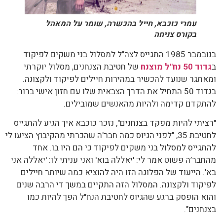
עמרי כוכבא, חייל בהכשרה, שומר על המאהל
בקורס צניחה
בנובמבר 1985 התגייס לצה"ל למסלול בני משקים לפיקוד
ב
גדוד 50 נח"ל מוצנח
של חטיבת הצנחנים, מסלול יוקרתי
ומאתגר שנועד להכשיר במהירות חיילים לפיקוד ולקצונה.
בגדוד 50 התחיל את הדרך הצבאית שלו עם חזון אישי ברור:
להתקדם קדימה ולהיות מהאנשים שמובילים.
"רציתי להיות מפקד בצנחנים", נזכר כוכבא איך הגיע להתגייס
לחטיבת 35, "לפני הגיוס כמה חבר'ה שהכרתי מהקיבוץ הציעו לי
להתגייס למסלול בני משקים לפיקוד כי הם היו בו. אחד
מהחבר’ה פשוט אמר לי: 'יאללה בוא' ואני עניתי לו: 'יאללה אני
בא'. הייעוד של הפלוגה הזו היה להוציא כמה שיותר חיילים
לפיקוד ולקצונה. המסלול הזה התקיים במשך די הרבה שנים
והוא הופסק ברגע שהגיוס לחטיבת הנח"ל הפך להיות כמו
בצנחנים".