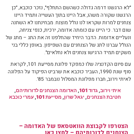
"לא הרגשנו דרמה גדולה כשהשם התחלף", נזכר כוכבא, "כן
הרגשנו שקורה משהו, אבל היינו בתוך העשייה ותמיד היינו
צנחנים למרות שקראו לנו נח"ל מוצנח. מבחינתנו לא השתנה
שום דבר. כי היינו עם כומתה אדומה, ירכית, כנפי צניחה,
ונעליים אדומות. הדבר היחיד שהחלפנו זה את התג – מתג של
הנח"ל עברנו לתג של הצנחנים עם השפיפון. באופן כללי בני
משקים תמיד הרגישו צנחנים ולא נחלאים".
עם סיום הקדנציה שלו כמפקד פלוגת מסייעת 101, לקראת
סוף שנת 1990, העביר כוכבא את שרביט הפיקוד על הפלוגה
לאיתי וירוב, חברו מפלוגת המסלול נובמבר 85’.
איתי וירוב
,
גדוד 101
,
האדומה הצנחנים לדורותיהם
,
חטיבת הצנחנים
,
יגאל שרון
,
מסייעת 101
,
עמרי כוכבא
הצטרפו לקבוצת הוואטסאפ של האדומה –
הצנחנים לדורותיהם – לחצו כאן