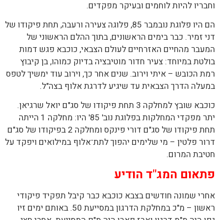
וחבריו להיות לוחמים ובעיקר מפקדים.
הם היו פלוגת נובמבר 85, פלוגה צעירה ורעבה, תחת פיקודו של
דני זמיר. כבר בימים הראשונים, בתוך ההלם הראשוני של
המעבר מהחיים האזרחיים לעולם הצבאי, כוכבא פגש דמות
בולטת במיוחד: צעיר חדור מוטיבציה בדיוק כמוהו, בן קיבוץ
רמת הכובש – איתי וירוב. שנים אחר כך, וירוב עוד ימשיך לטפס
במעלה הדרך הצבאית עד שיגיע לדרגת אלוף בצה"ל.
כוכבא שובץ למחלקה 3 תחת פיקודו של סג"ם יואל שרגיאן.
יתר מפקדי המחלקות בפלוגת נוב' 85' היו: מחלקה 1 הייתה
תחת פיקודו של סג"ם דורי פינקס ומחלקה 2 בפיקודו של סג"ם
דרור פלטין – מי שלימים יהפוך לתת־אלוף במילואים ויפקד על
חטיבת המרום.
פתאום המג"ד הודיע
אחרי שמונה חודשים בצבא כוכבא כבר קיבל תפקיד פיקודי
ראשון – מ"כ במחלקת הדרגון במסייעת 50. באותם ימים זיו