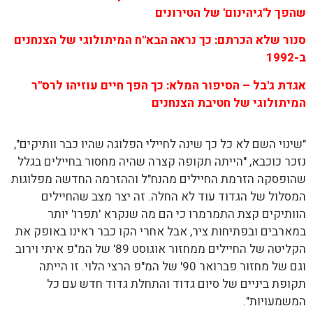
שהפך ל'גיהינום' של הטירונים
סנור שלא הכרתם: כך נראה הבא"ח המיתולוגי של הצנחנים
ב-1992
אגדת ג'בל – הסיפור המלא: כך הפך חיים עוזיהו לרס"ר
המיתולוגי של חטיבת הצנחנים
"שינוי השם לא כל כך שינה לחיילי הפלוגה שהיו כבר וותיקים",
נזכר כוכבא, "הייתה תקופה קצרה שהיה מחסור בחיילים בגלל
שהופסקה הזרמת החיילים מהנח"ל וההזרמה החדשה מפלוגות
המסלול של הגדוד עוד לא החלה. זה יצר מצב שהחיילים
הוותיקים קצת התמרמרו כי הם מה שנקרא 'תפרו' יותר
במארבים ובפתיחות ציר, אבל אחרי הקו כבר ראינו באופק את
הקליטה של החיילים ממחזור אוגוסט 89' של המ"פ איתי וירוב
וגם של מחזור פברואר 90' של המ"פ הרצי הלוי. זו הייתה
תקופת ביניים של סיום גדוד והתחלת גדוד חדש עם כל
המשמעויות".