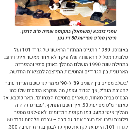
עמרי כוכבא (משמאל) בתקופה שהיה מ"מ דרגון.
מימין סמ"פ מסייעת 50 זיו גפן
באוגוסט 1989 התגייס המחזור הראשון של גדוד 101 ועל
פלוגת המסלול הראשונה שלו פיקד לא אחר מאשר איתי וירוב.
בתחילת שנת 1990 הושלם המהלך באופן סופי וההפרדה
הארגונית בין הגדודים והחטיבות התייצבה למציאות החדשה.
"בשלב מסוים בין השנים 89' ל-90' נאמר לנו ששם הגדוד עובר
לחטיבת הנח"ל, אך הגדוד עצמו, מה שנקרא הנכסים שלו כמו
הבסיס בבית סאחור, נשארים בחטיבת הצנחנים", תאר כוכבא, אז
כאמור מ"פ מסייעת 50, איך השם התחלף, "עבורנו זה היה
תהליך איטי כמעט כמו תקופת דמדומים. לאט-לאט מספר
פלוגות עזבו ואז בערב אחד זה קרה – עברנו מלהיות גדוד 50
לגדוד 101. היינו אז לקראת סוף קו לבנון בגזרת חטיבה 300.