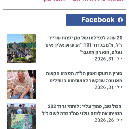
Facebook
20 שנה לנפילתו של סגן יפתח שרייר
ז"ל, מ"מ בגדוד 101: "הגעגוע אליך אינו
נעלם, הוא רק מתגבר"
יולי 31, 2026
סורין הרשקו ואסון הנ"ד: הפצוע הקשה
מאנטבה שנקשר למשפחות הנופלים
יולי 31, 2026
'הכול טוב, סמוך עליי': לוחמי גדוד 202
הנציחו את לוחם גולני סמ"ר נווה לשם ז"ל
יולי 26, 2026