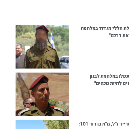
 20 שנה לנפילת חללי הגדוד במלחמת
 את דרכם"
226 על חללי גדוד 9255 שנפלו במלחמת לבנון
ם להיות נוכחים"
20 שנה לנפילתו של סגן יפתח שרייר ז"ל, מ"מ בגדוד 101: