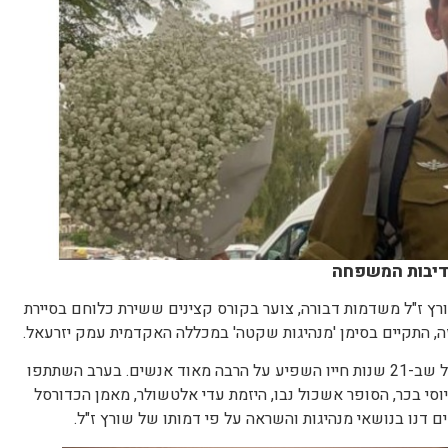
באדיבות המשפחה
רץ ז"ל משדמות דבורה, צוער בקורס קצינים ששירת כלוחם בסיירת
ה, התקיים בסימן 'מנהיגות שקטה' במכללה האקדמית עמק יזרעאל.
קהל רב הגיע לחלוק כבוד לשורץ ז"ל שב-21 שנות חייו השפיע על הרבה מאוד אנשים. בערב השתתפו
) יוסי בכר, הסופר אשכול נבו, היזמת עדי אלטשולר, מאמן הכדורסל
ם דנו בנושאי מנהיגות והשראה על פי דמותו של שורץ ז"ל.