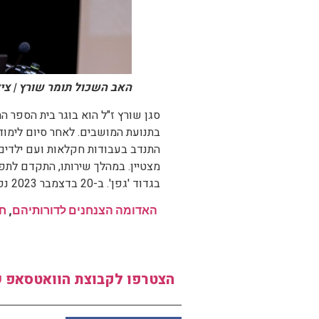
האב השכול תומר שורץ | ציל
סגן שורץ ז"ל הוא בוגר בית הספר ה
בתנועת המושבים. לאחר סיום לימוד
התנדב בעבודות חקלאות ועם ילדים.
מצטיין. במהלך שירותו, התקדם לתפ
בגדוד 'גפן'. ב-20 בדצמבר 2023 נפל בקרב בג'באליה והוא בן 21.
האדומה הצנחנים לדורותיהם
,
חט
הצטרפו לקבוצת הוואטסאפ ש