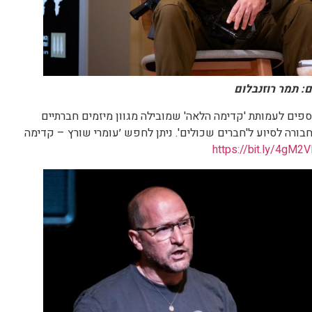
ם: תמר רוזנבלום
ים לעמותת 'קדימה הלאה' שמובילה מגוון מיזמים חברתיים
חבורה לסיוע ל'חברים שכולים'. ניתן לחפש ׳עומרי שורץ – קדימה
https://bit.ly/4gM2