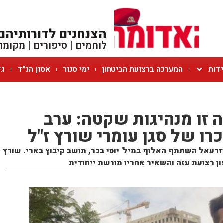
הצנחנים לדורותיהם
לוחמים | סיפורים | מקומו
ידות
המערכה ברצועת הביטחון
ימי סנור
אסון הנ״ד
גל
 זו מנהיגות שקטה: ערב
רו של סגן עומרי שורץ ז"ל
רעאל השתתף האלוף במיל' יוסי בכר, תושב קיבוץ בארי. שורץ