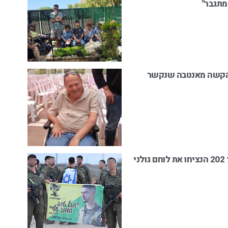
 מתגבר"
ע הקשה מאנטבה שנקשר
'הכול טוב, סמוך עליי': לוחמי גדוד 202 הנציחו את לוחם גולני