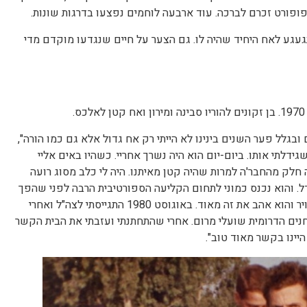
ופורט זכרם לברכה. עוד ארבעה לוחמים נפצעו בדרגות שונות.
עגע לאח היחיד שהיה לו. גם הצער על חיים שנגדעו מוקדם מדי
.
בגלל פער השנים בינינו לא הייתי רק אח גדול אלא גם כמו הורה",
דלתי אותו. ביום-יום הוא היה נשרך אחריי. כשהיו באים אליי
חלק מהחבר'ה למרות שהיה קטן מאיתנו. היה לי כלב מסוג רועה
ל. והוא נכנס כמוני לתחום הקליעה הספורטיבית הרבה לפני שהפך
לצלף בצבא. ההורים קנו לו רובה אוויר והוא אהב את זה מאוד. באוגוסט 1980 התגייסתי לצה"ל ואחרי
נים הדרומית שועלי מרום. אחרי שהתחתנתי ועזבתי את הבית הקשר
היינו בקשר מאוד טוב".