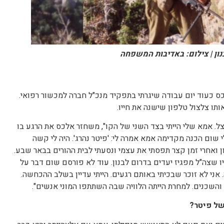
נון | צילום: באדיבות המשפחה
התחיל אצל אלכס כעוד יום עבודה שיגרתי בתפקיד מנכ"ל חברה למכשור רפואי.
ותו צלצול טלפון שישנה את חייו.
. אמא שלי הייתי בצד השני של הקו", משחזר אלכס את הרגע בו
שום הכנה מקדימה אמא אמרה לי: 'פיטר נהרג'. היה לי קשה
 ואחרי זמן קצר תפסתי את עצמי ונסעתי לבית ההורים בבאר שבע.
ו שצה"ל מפגיז יעדים בדרום לבנון. עוד לא פורסם שום דבר על
 אני לא זוכר שבכיתי באותם רגעים. הייתי עדיין בשלב ההכחשה.
והשכנים. למחרת הייתה הלוויה שבה השתתפו המוני אנשים".
של פיטר?