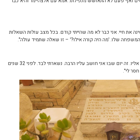
ם ואף פעם לא התאושש מנפילתו. אמא עם אלצהיימר והיא כבר
נה את חיי. אני כבר לא מה שהייתי קודם. בכל מצב עולות השאלות
 המשפחה שלו. 'מה היה קורה אילו?' – זו שאלה שתמיד עולה".
"ביום ההולדת שלו אני הכי מתגעגע אליו. זה יום שבו אני חושב עליו הרבה. נשארתי לבד. לפני 32 שנים
חסר לי".