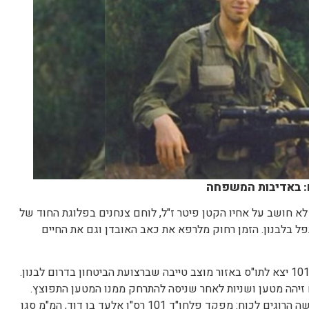
ם: באדיבות המשפחה
 עובר יום שאלכס רפופורט (63) לא חושב על אחיו הקטן פיטר ז"ל, לוחם צנחנים בפלוגת החוד של
רים נפל בלבנון. הזמן רחוק מלרפא את כאב האובדן וגם את החיים
ב-13 באפריל 1993 צוות מפלחו"ד 101 יצא לתו"ס באזור מוצב טייבה שברצועת הביטחון בדרום לבנון.
זיהה מטען ושניות לאחר שניסה להתרחק ממנו המטען התפוצץ.
התוצאה הייתה קשה וכואבת – שלושה הרוגים לכוח: מפקד פלחו"ד 101 רס"ן אלעד בן דוד, המ"מ סגן