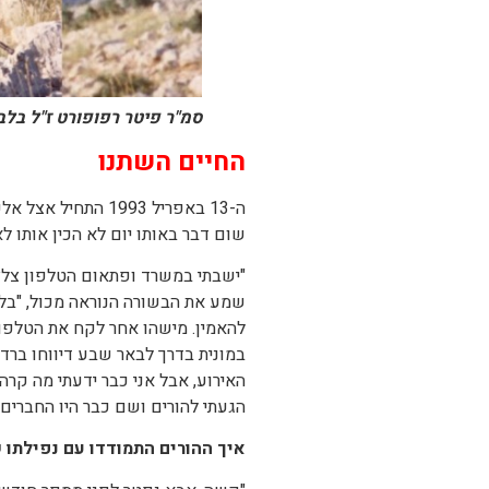
סמ"ר פיטר רפופורט ז"ל בלב
החיים השתנו
ה-13 באפריל 1993 
שום דבר באותו יום לא הכין אותו לא
"ישבתי במשרד ופתאום הטלפון צלצל
שמע את הבשורה הנוראה מכול, "בלי 
להאמין. מישהו אחר לקח את הטלפון
במונית בדרך לבאר שבע דיווחו ברדי
האירוע, אבל אני כבר ידעתי מה קרה.
הגעתי להורים ושם כבר היו החברים 
איך ההורים התמודדו עם נפילתו 