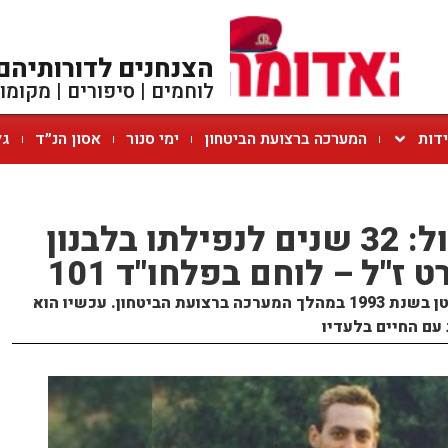
הצנחנים לדורותיהם
לוחמים | סיפורים | מקומו
ידות
המערכה ברצועת הביטחון
ימי סנור
אסון הנ״ד
גל
כאב של אח שכול: 32 שנים לנפילתו בלבנון
ז"ל – לוחם בפלחו"ד 101
אלכס רפופורט שכל את אחיו הקטן בשנת 1993 במהלך המערכה ברצועת הביטחון. עכשיו הוא
עם החיים בלעדיו