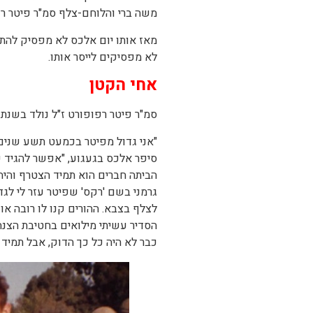
משה ברי והלוחם-צלף סמ"ר פיטר רפ
מאז אותו יום אלכס לא מפסיק להתג
לא מפסיקים לייסר אותו.
אחי הקטן
סמ"ר פיטר רפופורט ז"ל נולד בשנת 1970. בן זקונים להוריו סבינה ומירון ואח קטן לאלכס
"אני גדול מפיטר בכמעט תשע שנים ו
סיפר אלכס בגעגוע, "אפשר להגיד שגי
הביתה חברים הוא תמיד הצטרף והיה 
גרמני בשם 'רקס' שפיטר עזר לי לגד
הסדיר עשיתי מילואים בחטיבת הצנח
כבר לא היה כל כך הדוק, אבל תמיד 