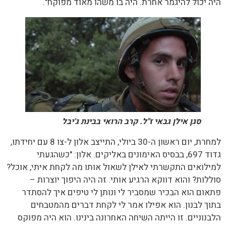
היה יכול להיגמר אחרת. היה בו משהו מאוד מפוקח".
סגן אילן גבאי ז"ל. קרב הרואי בבינת ג'יבל
למחרת, יום ראשון ה-30 ביולי, התייצב אלון ל-צו 8 עם יחידתו,
גדוד 697, בבסיס האימונים באליקים. אלון: "כשהגעתי
למילואים התקשרתי לאילן לשאול אותו מה לקחת איתי, אוכל?
סוללות? והוא דווקא הרגיע אותי. זה היה היפוך יוצרות –
פתאום הוא הבכיר שמסביר לי ונותן לי טיפים איך להסתדר
בתוך לבנון. הוא אפילו אמר לי לקחת דברים מהמטבחים
הלבנוניים. זו הייתה השיחה האחרונה בינינו. הוא היה מפוקס