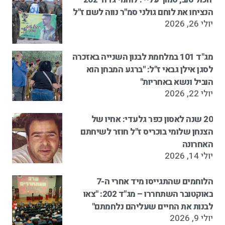
הנציחו את לוחם גולני סמ"ר נווה לשם ז"ל
יולי 26, 2026
מג"ד 101 במלחמת לבנון השנייה באזכרה
לסגן אילן גבאי ז"ל: "ברגע המבחן הוא
הוביל ונשא באחריות"
יולי 22, 2026
20 שנה לאסון כפר גלעדי: אחיו של
הצנחן שלומי בוכריס ז"ל חוזר לשיחתם
האחרונה
יולי 14, 2026
הלוחמים שהתגייסו מיד אחרי ה-7
באוקטובר השתחררו – מג"ד 202: "צאו
לבנות את החיים שעליהם נלחמתם"
יולי 9, 2026