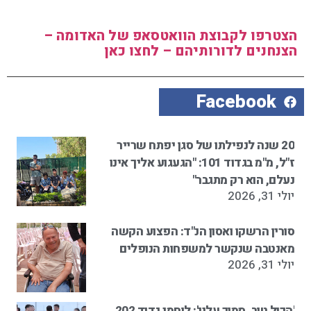
הצטרפו לקבוצת הוואטסאפ של האדומה –
הצנחנים לדורותיהם – לחצו כאן
Facebook
20 שנה לנפילתו של סגן יפתח שרייר
ז"ל, מ"מ בגדוד 101: "הגעגוע אליך אינו
נעלם, הוא רק מתגבר"
יולי 31, 2026
סורין הרשקו ואסון הנ"ד: הפצוע הקשה
מאנטבה שנקשר למשפחות הנופלים
יולי 31, 2026
'הכול טוב, סמוך עליי': לוחמי גדוד 202