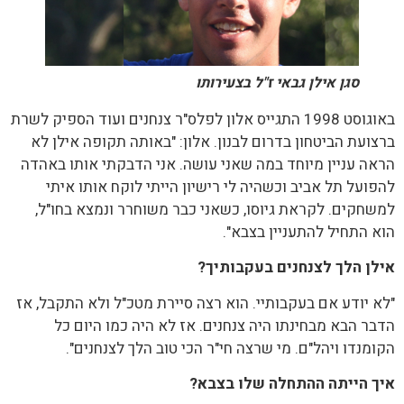
סגן אילן גבאי ז"ל בצעירותו
באוגוסט 1998 התגייס אלון לפלס"ר צנחנים ועוד הספיק לשרת
ברצועת הביטחון בדרום לבנון. אלון: "באותה תקופה אילן לא
הראה עניין מיוחד במה שאני עושה. אני הדבקתי אותו באהדה
להפועל תל אביב וכשהיה לי רישיון הייתי לוקח אותו איתי
למשחקים. לקראת גיוסו, כשאני כבר משוחרר ונמצא בחו"ל,
הוא התחיל להתעניין בצבא".
אילן הלך לצנחנים בעקבותיך?
"לא יודע אם בעקבותיי. הוא רצה סיירת מטכ"ל ולא התקבל, אז
הדבר הבא מבחינתו היה צנחנים. אז לא היה כמו היום כל
הקומנדו ויהל"ם. מי שרצה חי"ר הכי טוב הלך לצנחנים".
איך הייתה ההתחלה שלו בצבא?