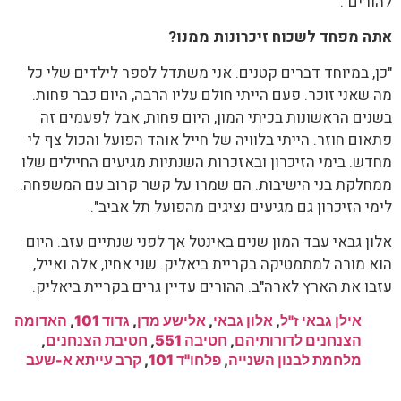
להורים".
אתה מפחד לשכוח זיכרונות ממנו?
"כן, במיוחד דברים קטנים. אני משתדל לספר לילדים שלי כל
מה שאני זוכר. פעם הייתי חולם עליו הרבה, היום כבר פחות.
בשנים הראשונות בכיתי המון, היום פחות, אבל לפעמים זה
פתאום חוזר. הייתי בלוויה של חייל אוהד הפועל והכול צף לי
מחדש. בימי הזיכרון ובאזכרות השנתיות מגיעים החיילים שלו
ממחלקת בני הישיבות. הם שמרו על קשר קרוב עם המשפחה.
לימי הזיכרון גם מגיעים נציגים מהפועל תל אביב".
אלון גבאי עבד המון שנים באינטל אך לפני שנתיים עזב. היום
הוא מורה למתמטיקה בקריית ביאליק. שני אחיו, אלה ואייל,
עזבו את הארץ לארה"ב. ההורים עדיין גרים בקריית ביאליק.
אילן גבאי ז"ל
,
אלון גבאי
,
אלישע מדן
,
גדוד 101
,
האדומה
הצנחנים לדורותיהם
,
חטיבה 551
,
חטיבת הצנחנים
,
מלחמת לבנון השנייה
,
פלחו"ד 101
,
קרב עייתא א-שעב