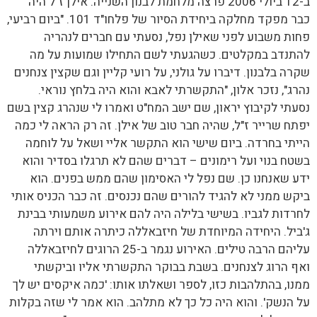
ב-12 ביולי 2006 פרצה מלחמת לבנון השנייה. אילן ז"ל היה
כבר מפקד מחלקה ביחידת הסיור של פלחו"ד 101. "ביום רביעי,
פחות משבוע לפני שאילן נפל, נסעתי עם חברים לנהריה
להתנדב במקלטים. כשהגעתי לשם התחילו שמועות על מה
שקרה בלבנון. דיברו על גולני, על רועי קליין וגם שקצין צנחנים
נהרג", נזכר אלון, "התקשרתי לאבא והוא היה בלחץ נוראי.
נסעתי לקיבוץ יראון, שם ישב המח"ט ואמרו לי שנהרג קצין בשם
יפתח שרייר ז"ל, שהיה חבר טוב של אילן. זה רק הראה לי כמה
הייתי בחרדה. ביום שישי הוא התקשר אליי ושאל על לוחמה
בשטח בנוי ועל רימונים – דברים שהם לא תרגלו בסדיר והוא
ידע שאנחנו כן. שם נפל לי האסימון שהם ממש בפנים. הוא
ביקש ממני לא להגיד להורים שהם נכנסים. זה כבר הכניס אותי
לחרדות לגביו. בשישי בלילה היה להם אירוע משמעותי בבינת
ג'ביל. היחידה המיוחדת של חיזבאללה כיתרה אותם וירתה
עליהם הרבה טילים. האירוע נגמר ב-25 הרוגים לחיזבאללה
ואף הרוג לצנחנים. בשבת בבוקר התקשרתי אליו וביקשתי
ממנו, בהתלהבות כזו, לספר ושאלתו אותו: 'כמה איקסים יש לך
על הנשק'. והוא היה כל כך לא מתלהב. הוא אמר לי שזה בקלות