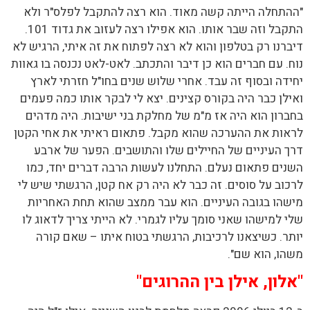
"ההתחלה הייתה קשה מאוד. הוא רצה להתקבל לפלס"ר ולא
התקבל וזה שבר אותו. הוא אפילו רצה לעזוב את גדוד 101.
דיברנו רק בטלפון והוא לא רצה לפתוח את זה איתי, הרגיש לא
נוח. עם חברים הוא כן דיבר והתכתב. לאט-לאט נכנסה בו גאוות
יחידה ובסוף זה עבד. אחרי שלוש שנים בחו"ל חזרתי לארץ
ואילן כבר היה בקורס קצינים. יצא לי לבקר אותו כמה פעמים
בחברון הוא היה אז מ"מ של מחלקת בני ישיבות. היה מדהים
לראות את ההערכה שהוא מקבל. פתאום ראיתי את אחי הקטן
דרך העיניים של החיילים שלו והתושבים. הפער של ארבע
השנים פתאום נעלם. התחלנו לעשות הרבה דברים יחד, כמו
לרכוב על סוסים. זה כבר לא היה רק אח קטן, הרגשתי שיש לי
מישהו בגובה העיניים. הוא עבר ממצב שהוא תחת האחריות
שלי למישהו שאני סומך עליו לגמרי. לא הייתי צריך לדאוג לו
יותר. כשיצאנו לרכיבות, הרגשתי בטוח איתו – שאם קורה
משהו, הוא שם".
"אלון, אילן בין ההרוגים"