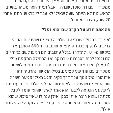
"החיים בבית אחרי נפילתו של אילן היו סביב זה. קו החיים
ממשיך – עבודה, סופר, שגרה – אבל תמיד חסר משהו. בשנים
הראשונות לא הייתה שעה שאילן לא עבר לי בראש. היום, אחרי
20 שנה, זה כבר אחרת".
מה אתה יודע על הקרב שבו הוא נפל?
"אני יודע הכול. ישבתי עם שלושה קצינים שהיו שם. הם היו
צריכים לתקוף בכפר עייתא א-שעב. גדוד 890 הסתבך אז
ביקשו מ-101 להזדרז. בגלל עיכובים הם הגיעו לשם באור יום.
הם נכנסו לבית בסביבות 9 בבוקר ואז התחילה מתקפת טילי
נ"ט. אילן סידר את כולם בעמדות ועמד בחדר פנימי לשיחת
מפקדים עם עוד שני קצינים. בטיל הראשון נהרג יהונתן
איינהורן. טיל נוסף עבר דרך הקיר ופגע באילן פגיעה ישירה.
שני הקצינים שהיו לידו לא נפגעו. הסמ"פ שלו שגיב פרץ סיפר
לי שלפני הכניסה ללבנון הוא אמר לאילן שהוא עומד לקבל
פלוגה ושהוא רוצה אותו כסגן. אילן ענה לו שאין סיכוי, שהוא
גמר עם זה. אחרי המלחמה שגיב קיבל פלוגה וקרא לה 'פלוגת
אילן'".