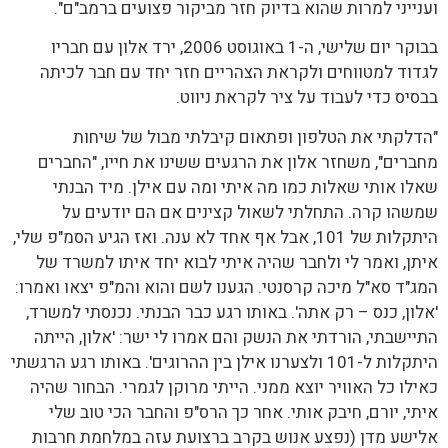
וענייני למרות שהוא בדיוק חזר מביקור פצועים ברמב"ם".
בבוקר יום שלישי, ה-1 באוגוסט 2006, ירד אלון עם חבריו
לגדוד למטווחים ולקראת הצהריים חזר יחד עם חבר לכיתה
בבסיס כדי לעבוד על ציר לקראת ניווט.
"הדלקתי את הטלפון ופתאום קיבלתי מבול של שיחות
מחברים", משחזר אלון את הרגעים ששינו את חייו, "החברים
שאלו אותי שאלות כמו מה איתי ומה עם אילן. מיד הבנתי
שמשהו קרה. התחלתי לשאול קצינים אם הם יודעים על
היתקלות של 101, אבל אף אחד לא ענה. ואז הגיע הסמ"פ שלי,
איתן, ואמר לי ולחבר שהיה איתי לבוא יחד איתו למשרד של
המג"ד סא"ל מיכה קרסנטי. הגענו לשם והוא והמ"פ יצאו ואמרו:
'אלון, כנס – רק אתה'. באותו רגע כבר הבנתי. נכנסתי למשרד,
התיישבתי, הורדתי את הנשק והם אמרו לי ישר: 'אלון, הייתה
היתקלות ל-101 ולצערנו אילן בין ההרוגים'. באותו רגע הרגשתי
כאילו כל האוויר יוצא ממני. הייתי מרוקן לגמרי. הבחור שהיה
איתי, יורם, חיבק אותי. אחר כך הרס"פ והחבר הכי טוב שלי
אלישע מדן (נפצע אנוש בקרב ברצועת עזה במלחמת חרבות