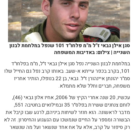
סגן אילן גבאי ז"ל מ"מ פלחו"ד 101 שנפל במלחמת לבנון
השנייה | צילום: באדיבות המשפחה
במלחמת לבנון השנייה נפל סגן אילן גבאי ז"ל, מ"מ בפלחו"ד
101, בקרב בכפר עייתא א-שעב. באותו קרב נפל גם החייל שלו
סמ"ר יהונתן איינהורן ז"ל. גבאי, בן 22 בנופלו, הותיר אחריו
משפחה, חברים וחלל שלא מתמלא.
עכשיו, 20 שנה אחרי הקיץ של 2006, אחיו אלון גבאי (46),
לוחם צנחנים ששירת בפלס"ר 35 ובמילואים בחטיבה 551,
מדבר לראשונה. הוא חוזר לשיחות ביניהם, לרגע שבו קיבל את
הבשורה ומספר על החיים שנמשכו עם הגעגוע והחיסרון. זה לא
רק סיפור על קרב, אלא על אח אחד שנשאר ועל מה שנשאר