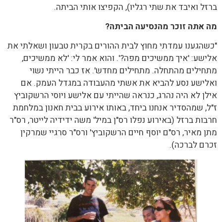
ברזל ואיבד את שתי רגליו), הקפיצו אותי הביתה.
מה אתה זוכר מהנסיעה הביתה?
"כשהגענו עמדתי מחוץ לבית ההורים בקרית טבעון ושאלתי את
אלישע: 'איך ממשיכים מפה?'. והוא אמר לי: 'לא ממשיכים,
מתחילים מהתחלה. מתחילים מחדש'. אז כבר הייתי נשוי
ואלישע נסע להביא את אשתי מהעבודה במגדל העמק. אם
אילן לא היה נהרג, כנראה שהייתי עם אלישע ויוסי הרשקוביץ
ז"ל, שמהסדיר אנחנו ביחד, באותו אירוע בבית חאנון במלחמת
חרבות ברזל (באירוע נפלו רס"ן במיל' משה ידידיה לייטר, רס"ר
מתן מאיר, רס"ם יוסף חיים הרשקוביץ' ורס"ר סרגיי שמרקין
זכרם לברכה).