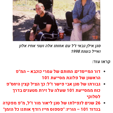
סגן אילן גבאי ז"ל עם אחותו אלה ושני אחיו אלון
ואייל בשנת 1998
קראו עוד:
דור המייסדים: החותם של עמרי כוכבא – המ"פ
הראשון של פלוגת מסייעת 101
גבורתו של סגן אבי פישר ז"ל: כך הציל קצין היחס"פ
כוח ממסייעת 101 שעלה על זירת מטענים בדרך
לסלוקי
26 שנים לנפילתו של סגן ליאור מור ז"ל, מ"פ מפקדה
בגדוד 101 – הוריו: "פספוס חייו רודף אותנו כל הזמן"