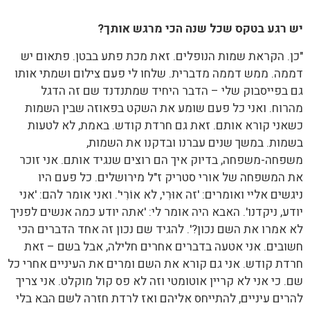
יש רגע בטקס שכל שנה הכי מרגש אותך?
"כן. הקראת שמות הנופלים. זאת מכת פתע בבטן. פתאום יש
דממה. ממש דממה מדברית. שלחו לי פעם צילום ושמתי אותו
גם בפייסבוק שלי – הדבר היחיד שמתנדנד שם זה הדגל
מהרוח. ואני כל פעם שומע את השקט בפאוזה שבין השמות
כשאני קורא אותם. זאת גם חרדת קודש. באמת, לא לטעות
בשמות. במשך שנים עברנו ובדקנו את השמות,
משפחה-משפחה, בדיוק איך הם רוצים שנגיד אותם. אני זוכר
את המשפחה של אורי סטריק ז"ל מירושלים. כל פעם היו
ניגשים אליי ואומרים: 'זה אוּרִי, לא אוֹרִי'. ואני אומר להם: 'אני
יודע, ניקדנו'. האבא היה אומר לי: 'אתה יודע כמה אנשים לפניך
לא אמרו את השם נכון?'. להגיד שם נכון זה אחד הדברים הכי
חשובים. אני אטעה בדברים אחרים חלילה, אבל בשם – זאת
חרדת קודש. אני גם קורא את השם ומרים את העיניים אחרי כל
שם. כי אני לא קריין אוטומטי וזה לא פס קול מוקלט. אני צריך
להרים עיניים, להתייחס אליהם ואז לרדת חזרה לשם הבא בלי