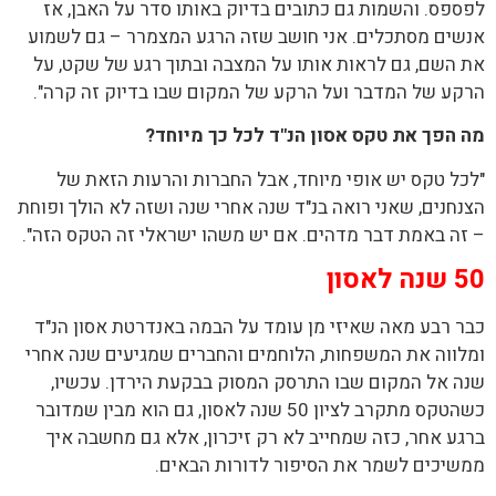
לפספס. והשמות גם כתובים בדיוק באותו סדר על האבן, אז
אנשים מסתכלים. אני חושב שזה הרגע המצמרר – גם לשמוע
את השם, גם לראות אותו על המצבה ובתוך רגע של שקט, על
הרקע של המדבר ועל הרקע של המקום שבו בדיוק זה קרה".
מה הפך את טקס אסון הנ"ד לכל כך מיוחד?
"לכל טקס יש אופי מיוחד, אבל החברות והרעות הזאת של
הצנחנים, שאני רואה בנ"ד שנה אחרי שנה ושזה לא הולך ופוחת
– זה באמת דבר מדהים. אם יש משהו ישראלי זה הטקס הזה".
50 שנה לאסון
כבר רבע מאה שאיזי מן עומד על הבמה באנדרטת אסון הנ"ד
ומלווה את המשפחות, הלוחמים והחברים שמגיעים שנה אחרי
שנה אל המקום שבו התרסק המסוק בבקעת הירדן. עכשיו,
כשהטקס מתקרב לציון 50 שנה לאסון, גם הוא מבין שמדובר
ברגע אחר, כזה שמחייב לא רק זיכרון, אלא גם מחשבה איך
ממשיכים לשמר את הסיפור לדורות הבאים.