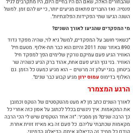
שהבחורים האלה, שאם הם היו בחיים היום, היו מתקרבים לגיל
פנסיה. ואז החברים פתאום מגיעים יותר, כי יש להם זמן. למשל
השנה הגיעו שתי הפקידות הפלוגתיות".
מי המפקדים שהגיעו לאורך השנים?
"כשאני חושב על המפקדים, למשל גיא לוי, שהיה מפקד גדוד
890 באזור שנת 2011 והיום הוא כבר תת-אלוף. מטעם חיל
האוויר הגיע פעם עמיקם נורקין שלימים הפך למפקד חיל
האוויר. בני גנץ הגיע פעם אחת, אהוד ברק הגיע כשהיה שר
ביטחון. בוגי יעלון זה מרשים – הוא מגיע כמעט כל הזמן. גם
האלוף בדימוס
עמוס ירון
מגיע קבוע כבר שנים".
הרגע המצמרר
לאורך השנים כתב מן לא מעט מהטקסטים של הטקס וכמובן
את המקאמות. איך ניגשים בכלל לכתוב על אסון כזה אחרי כל
כך הרבה שנים? מן מסביר: "זה אחד הטקסים שיש לי הכי הרבה
מקאמות שכתבתי עליהם. כל פעם זה בא מאיזו זווית אחרת.
קודם כל תמיד זה הדיאלוג איתם, הדיאלוג הדמיוני,