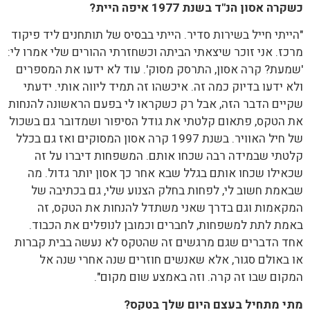
כשקרה אסון הנ"ד בשנת 1977 איפה היית?
"הייתי חייל בשירות סדיר. הייתי בבסיס של תותחנים ליד פיקוד
מרכז. אני זוכר שיצאתי הביתה וכשחזרתי ההורים שלי אמרו לי:
'שמעת? קרה אסון, התרסק מסוק'. עוד לא ידעו את המספרים
ולא ידעו בדיוק כמה זה. איכשהו זה תמיד ליווה אותי. ידעתי
שקיים הדבר הזה, אבל רק כשקראו לי בפעם הראשונה להנחות
את הטקס, פתאום קלטתי את גודל הסיפור ושמדובר גם בשכול
של חיל האוויר. בשנת 1997 קרה אסון המסוקים ואז גם בכלל
קלטתי שבמידה רבה שכחו אותם. המשפחות דיברו על זה
שכאילו שכחו אותם בגלל שבא אחר כך אסון יותר גדול. מה
שבאמת חשוב לי, לפחות בחלק הצנוע שלי, גם בכתיבה של
המקאמות וגם בדרך שאני משתדל להנחות את הטקס, זה
באמת לתת למשפחות, לחברים וכמובן לנופלים את הכבוד.
אחד הדברים שגם מרגשים זה שהטקס לא נעשה בבית קברות
או באולם סגור, אלא שאנשים חוזרים שנה אחרי שנה אל
המקום שבו זה קרה. וזה באמצע שום מקום".
מתי מתחיל בעצם היום שלך בטקס?