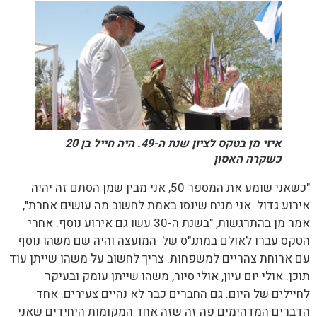
איזי מן בטקס לציון שנת ה-49. היה חייל בן 20
כשקרה האסון
"כשאני שומע את המספר 50, אני מבין שמן הסתם זה יהיה
אירוע גדול. אני מניח שינסו באמת לחשוב מה עושים אחרת",
אמר מן בהתרגשות, "בשנת ה-30 עשו גם אירוע נוסף. אחרי
הטקס עברו לאולם במתנ"ס של המועצה והיה שם משהו נוסף
עם ארוחת צהריים למשפחות. צריך לחשוב על משהו שייתן עוד
תוכן. אולי יום עיון, אולי סיור, משהו שייתן עומק ובעיקר
לחיילים של היום. גם החברים כבר לא נהיים צעירים. אחד
הדברים המדהימים פה זה שזה אחד המקומות היחידים שאני