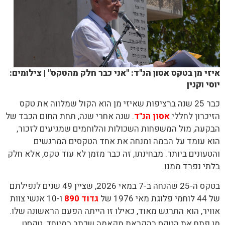
איזי מן בטקס אסון הנ"ד: "אני כבר חלק מהטקס" | צילומים:
יוסי וקנין
כבר 25 שנה ברציפות שאיזי מן הוא הקול שמלווה את טקס
הזיכרון לחללי
אסון הנ"ד
. שנה אחרי שנה, תחת החום הכבד של
הבקעה, מול המשפחות השכולות והלוחמים שמגיעים לזכור,
הוא עומד על הבמה ומנחה את אחד הטקסים המרגשים
והטעונים ביותר. מבחינתו, זה כבר מזמן לא עוד טקס, אלא חלק
בלתי נפרד ממנו.
בטקס ה-25 שהנחה ב-7 במאי 2026, שציין 49 שנים לנפילתם
של 44 לוחמי פלוגת מאי 1976 של
גדוד 890
ו-10 אנשי צוות
אוויר, הוא התרגש מאוד, כאילו זו הייתה הפעם הראשונה שלו.
מן פתח את הטקס בהקראת מקאמה שכתב במיוחד, טקסט