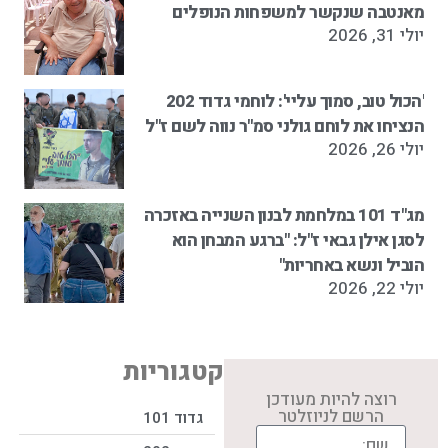
מאנטבה שנקשר למשפחות הנופלים
יולי 31, 2026
'הכול טוב, סמוך עליי': לוחמי גדוד 202
הנציחו את לוחם גולני סמ"ר נווה לשם ז"ל
יולי 26, 2026
מג"ד 101 במלחמת לבנון השנייה באזכרה
לסגן אילן גבאי ז"ל: "ברגע המבחן הוא
הוביל ונשא באחריות"
יולי 22, 2026
קטגוריות
רוצה להיות מעודכן
הרשם לניוזלטר
גדוד 101