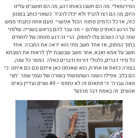
הווירטואלי. מה הם חשבו באותו רגע, מה הם חושבים עלינו
היום, מה הם רצו להגיד ולא יכלו להגיד. כשאני כותב בסגנון
כזה, אז כל הדמיון פתוח. הכול אפשרי. פעם אחת כתבתי ממש
על הרגע האחרון שלהם – מה עבר להם בראש בשנייה שלפני
שזה קרה כשהם עלו למסוק. הרי זה רגע מנוחה של לוחמים
בתוך המסוק, אז אחד חשב מתי הוא יראה את החברה. אחד
חשב על אמא ואבא, אחר חשב שבשבת ילך לראות את הסבתא.
כל מיני דברים, גלגולי דורות ודברים כאלה. המסר כל שנה,
בצורה כזאת או אחרת, הוא שאנחנו כאן איתם וגם הם איתנו. כי
הם בלב. אפילו השנה השתמשתי בשורה של נעמי שמר: 'חצי
מאה עברה'. כי פתאום זה לא נתפס – 49 שנים ועדיין באים
אנשים. זה באמת דבר מרגש".