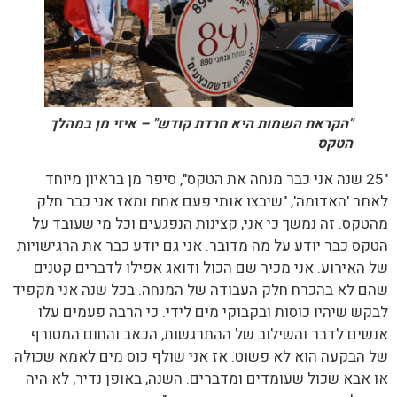
"הקראת השמות היא חרדת קודש" – איזי מן במהלך
הטקס
"25 שנה אני כבר מנחה את הטקס", סיפר מן בראיון מיוחד
לאתר 'האדומה', "שיבצו אותי פעם אחת ומאז אני כבר חלק
מהטקס. זה נמשך כי אני, קצינות הנפגעים וכל מי שעובד על
הטקס כבר יודע על מה מדובר. אני גם יודע כבר את הרגישויות
של האירוע. אני מכיר שם הכול ודואג אפילו לדברים קטנים
שהם לא בהכרח חלק העבודה של המנחה. בכל שנה אני מקפיד
לבקש שיהיו כוסות ובקבוקי מים לידי. כי הרבה פעמים עלו
אנשים לדבר והשילוב של ההתרגשות, הכאב והחום המטורף
של הבקעה הוא לא פשוט. אז אני שולף כוס מים לאמא שכולה
או אבא שכול שעומדים ומדברים. השנה, באופן נדיר, לא היה