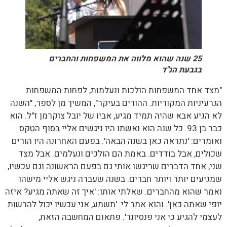
25 שנה שהוא מלווה את המשפחות והחברים
בגבעת הנ"ד
"מצד אחד המשפחות הולכות ונעלמות, לפחות המשפחות
הגרעיניות המקוריות. ההורים בעיקר", המשיך מן לספר, "השנה
לא הגיע אבא שהיה תמיד מגיע, אביו של יובל צוקרמן ז"ל. הוא
כבר בן 93. כל שנה הוא ואשתו היו ניגשים אליי בסוף הטקס
ואומרים: 'נתראה כאן בשנה הבאה'. בפעם האחרונה היו הורים
שכולים, אבל בודדים. באמת הם הולכים ונעלמים. אבל מצד
שני, אחד הדברים שריגשו אותי גם בפעם הראשונה וגם עכשיו,
שמגיעים יותר ויותר חברים. בשנה שעברה ניגש אליי מישהו
ואמר שהוא מהחברים. שאלתי אותו: 'איך זה שאתה מגיע? איזה
יופי שאתה כאן'. והוא אמר לי: 'תשמע, אני עכשיו יכול להרשות
לעצמי להגיע כי אני פנסיונר'. פתאום המחשבה הזאת,